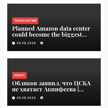
ТЕХНОЛОГИИ
Planned Amazon data center
could become the biggest
climate polluter in the U.S. |
09.08.2026
VseTime.ru
СПОРТ
Обляков заявил, что ЦСКА
не хватает Акинфеева |
VseTime.ru
09.08.2026