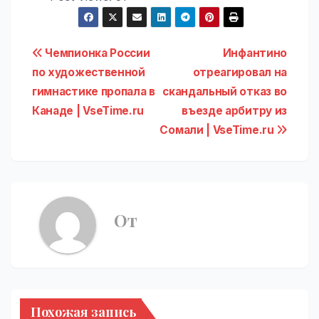
Навигация
Чемпионка России
Инфантино
по художественной
отреагировал на
по
гимнастике пропала в
скандальный отказ во
записям
Канаде | VseTime.ru
въезде арбитру из
Сомали | VseTime.ru
От
Похожая запись