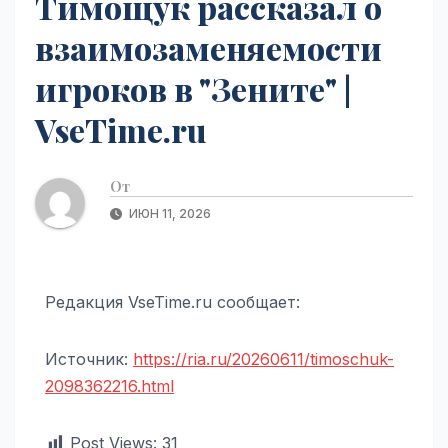
Тимощук рассказал о
взаимозаменяемости
игроков в "Зените" |
VseTime.ru
От
ИЮН 11, 2026
Редакция VseTime.ru сообщает:
Источник:
https://ria.ru/20260611/timoschuk-
2098362216.html
Post Views:
31