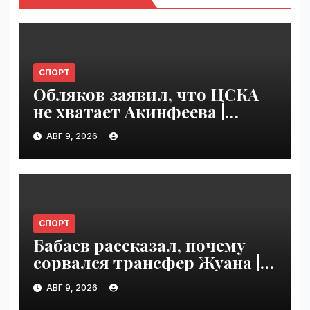
СПОРТ
Обляков заявил, что ЦСКА
не хватает Акинфеева |
VseTime.ru
АВГ 9, 2026
СПОРТ
Бабаев рассказал, почему
сорвался трансфер Жуана |
VseTime.ru
АВГ 9, 2026