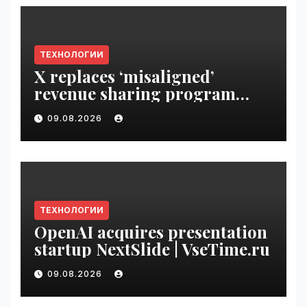
ТЕХНОЛОГИИ
X replaces ‘misaligned’
revenue sharing program
with Original Content
09.08.2026
Rewards | VseTime.ru
ТЕХНОЛОГИИ
OpenAI acquires presentation
startup NextSlide | VseTime.ru
09.08.2026