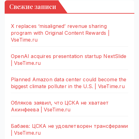
Свежие записи
X replaces ‘misaligned’ revenue sharing
program with Original Content Rewards |
VseTime.ru
OpenAI acquires presentation startup NextSlide
| VseTime.ru
Planned Amazon data center could become the
biggest climate polluter in the U.S. | VseTime.ru
Обляков заявил, что ЦСКА не хватает
Акинфеева | VseTime.ru
Бабаев: ЦСКА не удовлетворен трансферами
| VseTime.ru