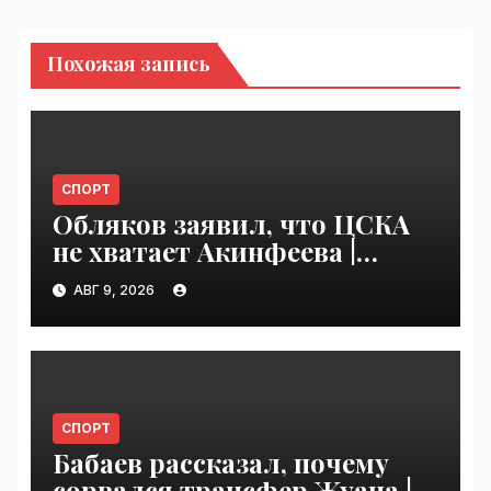
Похожая запись
СПОРТ
Обляков заявил, что ЦСКА
не хватает Акинфеева |
VseTime.ru
АВГ 9, 2026
СПОРТ
Бабаев рассказал, почему
сорвался трансфер Жуана |