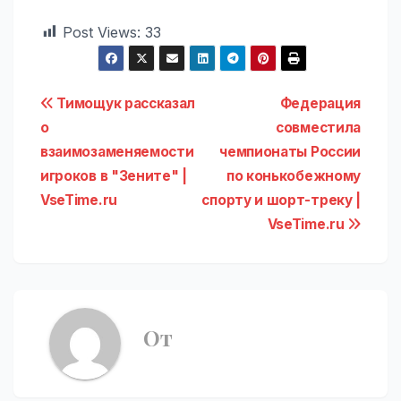
Post Views:
33
Навигация
Тимощук рассказал
Федерация
о
совместила
по
взаимозаменяемости
чемпионаты России
записям
игроков в "Зените" |
по конькобежному
VseTime.ru
спорту и шорт-треку |
VseTime.ru
От