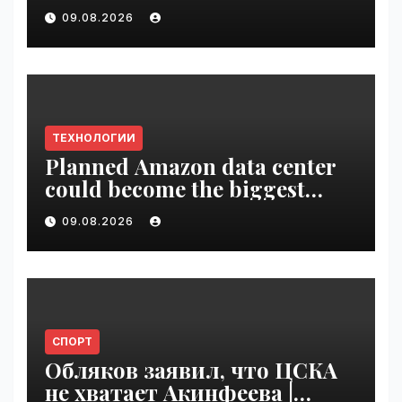
09.08.2026
ТЕХНОЛОГИИ
Planned Amazon data center
could become the biggest
climate polluter in the U.S. |
09.08.2026
VseTime.ru
СПОРТ
Обляков заявил, что ЦСКА
не хватает Акинфеева |