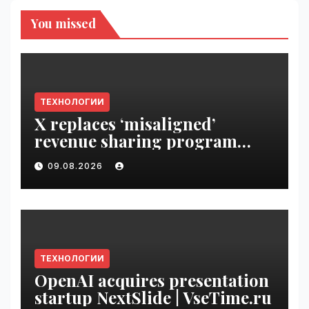
You missed
ТЕХНОЛОГИИ
X replaces ‘misaligned’
revenue sharing program
with Original Content
09.08.2026
Rewards | VseTime.ru
ТЕХНОЛОГИИ
OpenAI acquires presentation
startup NextSlide | VseTime.ru