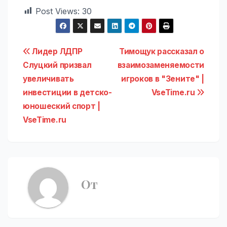
Post Views:
30
Навигация
Лидер ЛДПР
Тимощук рассказал о
Слуцкий призвал
взаимозаменяемости
по
увеличивать
игроков в "Зените" |
записям
инвестиции в детско-
VseTime.ru
юношеский спорт |
VseTime.ru
От