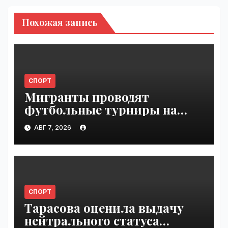
Похожая запись
СПОРТ
Мигранты проводят
футбольные турниры на
пляже в Сеуте | VseTime.ru
АВГ 7, 2026
СПОРТ
Тарасова оценила выдачу
нейтрального статуса