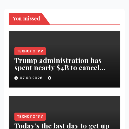
You missed
ТЕХНОЛОГИИ
Trump administration has
spent nearly $4B to cancel
offshore wind farms |
07.08.2026
VseTime.ru
ТЕХНОЛОГИИ
Today’s the last day to get up