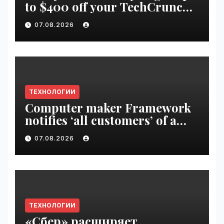
to $400 off your TechCrunch
Disrupt 2026 ticket |
07.08.2026
VseTime.ru
ТЕХНОЛОГИИ
Computer maker Framework
notifies ‘all customers’ of a
data breach | VseTime.ru
07.08.2026
ТЕХНОЛОГИИ
«Сбер» расширяет