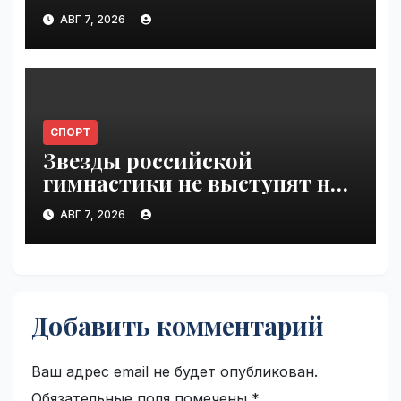
Валиевой и Трусовой |
АВГ 7, 2026
VseTime.ru
СПОРТ
Звезды российской
гимнастики не выступят на
ЧЕ из-за отказа в визах |
АВГ 7, 2026
VseTime.ru
Добавить комментарий
Ваш адрес email не будет опубликован.
Обязательные поля помечены
*