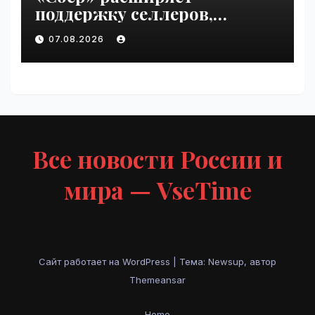
поддержку селлеров,
пострадавших от
07.08.2026
инцидентов на складах
Wildberries | VseTime.ru
Все новости России и
мира — VseTime
Сайт работает на WordPress
|
Тема: Newsup, автор
Themeansar
Home