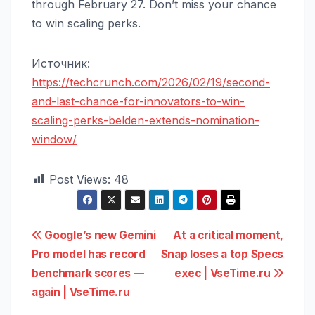
through February 27. Don’t miss your chance
to win scaling perks.
Источник:
https://techcrunch.com/2026/02/19/second-
and-last-chance-for-innovators-to-win-
scaling-perks-belden-extends-nomination-
window/
Post Views:
48
Навигация
Google’s new Gemini
At a critical moment,
Pro model has record
Snap loses a top Specs
по
benchmark scores —
exec | VseTime.ru
записям
again | VseTime.ru