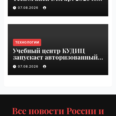
be seen by thousands |
07.08.2026
VseTime.ru
ТЕХНОЛОГИИ
Учебный центр КУДИЦ
запускает авторизованный
курс по
07.08.2026
администрированию Mind
Migrate#guest | VseTime.ru
Все новости России и