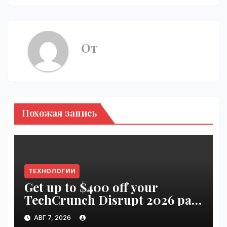
От
Похожая запись
ТЕХНОЛОГИИ
Get up to $400 off your
TechCrunch Disrupt 2026 pass
until tomorrow | VseTime.ru
АВГ 7, 2026