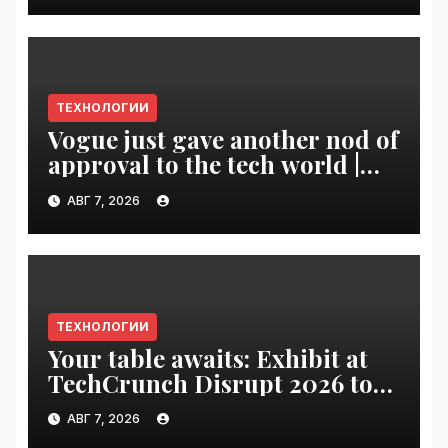
ТЕХНОЛОГИИ
Vogue just gave another nod of
approval to the tech world |
VseTime.ru
АВГ 7, 2026
ТЕХНОЛОГИИ
Your table awaits: Exhibit at
TechCrunch Disrupt 2026 to
be seen by thousands |
АВГ 7, 2026
VseTime.ru