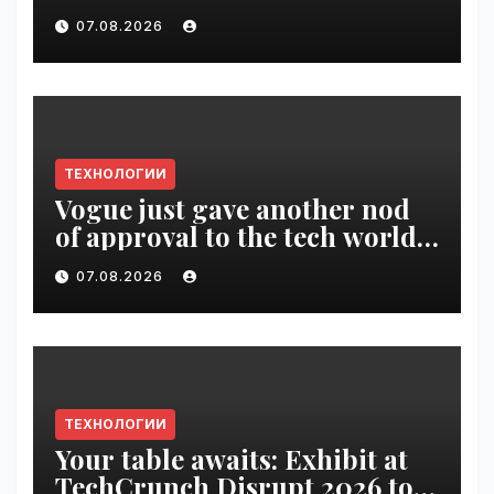
pass until tomorrow |
07.08.2026
VseTime.ru
ТЕХНОЛОГИИ
Vogue just gave another nod
of approval to the tech world |
VseTime.ru
07.08.2026
ТЕХНОЛОГИИ
Your table awaits: Exhibit at
TechCrunch Disrupt 2026 to