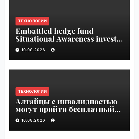
ТЕХНОЛОГИИ
Embattled hedge fund
Situational Awareness invests
$400M in chip startup Source
10.08.2026
Foundry | VseTime.ru
ТЕХНОЛОГИИ
Алтайцы с инвалидностью
могут пройти бесплатный
обучающий курс по ИИ |
10.08.2026
VseTime.ru