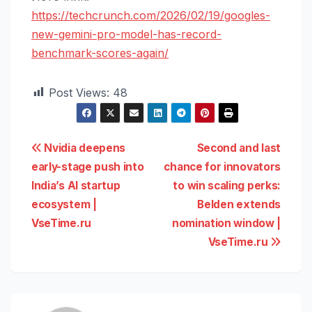
https://techcrunch.com/2026/02/19/googles-
new-gemini-pro-model-has-record-
benchmark-scores-again/
Post Views:
48
Навигация
Nvidia deepens
Second and last
early-stage push into
chance for innovators
по
India’s AI startup
to win scaling perks:
записям
ecosystem |
Belden extends
VseTime.ru
nomination window |
VseTime.ru