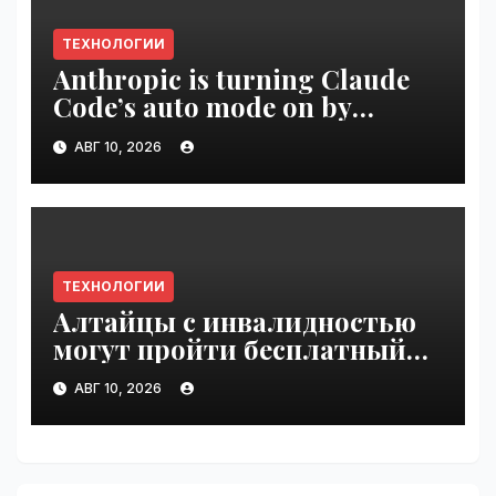
ТЕХНОЛОГИИ
Anthropic is turning Claude
Code’s auto mode on by
default | VseTime.ru
АВГ 10, 2026
ТЕХНОЛОГИИ
Алтайцы с инвалидностью
могут пройти бесплатный
обучающий курс по ИИ |
АВГ 10, 2026
VseTime.ru