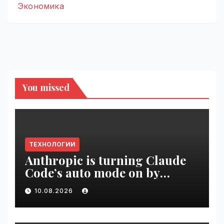
Экономика
You missed
ТЕХНОЛОГИИ
Anthropic is turning Claude
Code’s auto mode on by
default | VseTime.ru
10.08.2026