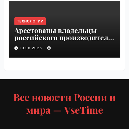
ТЕХНОЛОГИИ
Арестованы владельцы
российского производителя
БПЛА | VseTime.ru
10.08.2026
Все новости России и
мира — VseTime