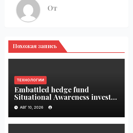
От
Похожая запись
ТЕХНОЛОГИИ
Embattled hedge fund
Situational Awareness invests
$400M in chip startup Source
АВГ 10, 2026
Foundry | VseTime.ru