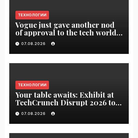
ТЕХНОЛОГИИ
Vogue just gave another nod
of approval to the tech world |
VseTime.ru
07.08.2026
ТЕХНОЛОГИИ
Your table awaits: Exhibit at
TechCrunch Disrupt 2026 to
be seen by thousands |
07.08.2026
VseTime.ru