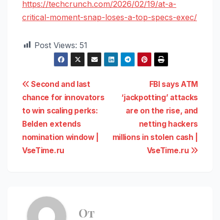
https://techcrunch.com/2026/02/19/at-a-
critical-moment-snap-loses-a-top-specs-exec/
Post Views:
51
Навигация
Second and last
FBI says ATM
chance for innovators
‘jackpotting’ attacks
по
to win scaling perks:
are on the rise, and
записям
Belden extends
netting hackers
nomination window |
millions in stolen cash |
VseTime.ru
VseTime.ru
От