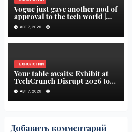
Vogue just gave another nod of
approval to the tech world |
VseTime.ru
АВГ 7, 2026
ТЕХНОЛОГИИ
Your table awaits: Exhibit at
TechCrunch Disrupt 2026 to
be seen by thousands |
АВГ 7, 2026
VseTime.ru
Добавить комментарий