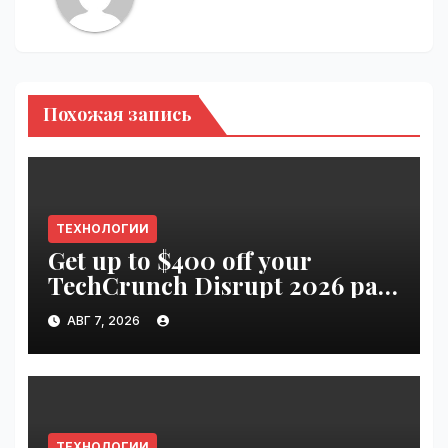
Похожая запись
ТЕХНОЛОГИИ
Get up to $400 off your
TechCrunch Disrupt 2026 pass
until tomorrow | VseTime.ru
АВГ 7, 2026
ТЕХНОЛОГИИ