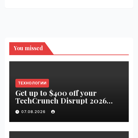
You missed
ТЕХНОЛОГИИ
Get up to $400 off your
TechCrunch Disrupt 2026
pass until tomorrow |
07.08.2026
VseTime.ru