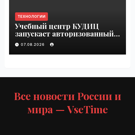
ТЕХНОЛОГИИ
Учебный центр КУДИЦ
запускает авторизованный
курс по
07.08.2026
администрированию Mind
Migrate#guest | VseTime.ru
Все новости России и
мира — VseTime