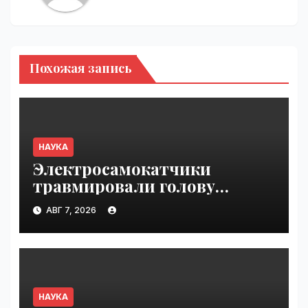
Похожая запись
НАУКА
Электросамокатчики
травмировали голову
и внутренние органы чаще
АВГ 7, 2026
мотоциклистов
и велосипедистов |
VseTime.ru
НАУКА