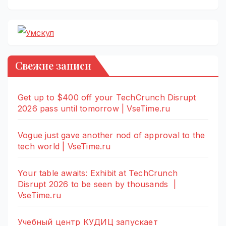
Свежие записи
Get up to $400 off your TechCrunch Disrupt
2026 pass until tomorrow | VseTime.ru
Vogue just gave another nod of approval to the
tech world | VseTime.ru
Your table awaits: Exhibit at TechCrunch
Disrupt 2026 to be seen by thousands |
VseTime.ru
Учебный центр КУДИЦ запускает