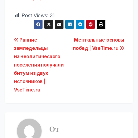
Post Views:
31
Навигация
Ранние
Ментальные основы
земледельцы
побед | VseTime.ru
по
из неолитического
записям
поселения получали
битум из двух
источников |
VseTime.ru
От