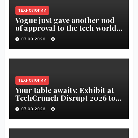
ТЕХНОЛОГИИ
Vogue just gave another nod
of approval to the tech world |
VseTime.ru
07.08.2026
ТЕХНОЛОГИИ
Your table awaits: Exhibit at
TechCrunch Disrupt 2026 to
be seen by thousands |
07.08.2026
VseTime.ru