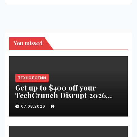
You missed
ТЕХНОЛОГИИ
Get up to $400 off your
TechCrunch Disrupt 2026
pass until tomorrow |
07.08.2026
VseTime.ru