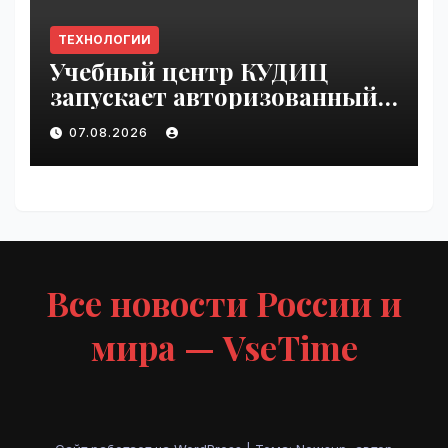
ТЕХНОЛОГИИ
Учебный центр КУДИЦ
запускает авторизованный
курс по
07.08.2026
администрированию Mind
Migrate#guest | VseTime.ru
Все новости России и
мира — VseTime