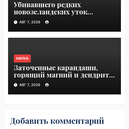
Убивавшего редких
новозеландских уток
одичавшего кота поймали
АВГ 7, 2026
после трех лет поисков |
VseTime.ru
НАУКА
Заточенные карандаши,
горящий магний и дендриты
серебра | VseTime.ru
АВГ 7, 2026
Добавить комментарий