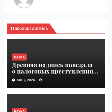
Похожая запись
НАУКА
Древняя надпись поведала
о налоговых преступлениях |
VseTime.ru
АВГ 7, 2026
НАУКА