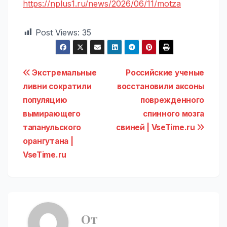
https://nplus1.ru/news/2026/06/11/motza
Post Views:
35
Навигация
Экстремальные
Российские ученые
ливни сократили
восстановили аксоны
по
популяцию
поврежденного
записям
вымирающего
спинного мозга
тапанульского
свиней | VseTime.ru
орангутана |
VseTime.ru
От