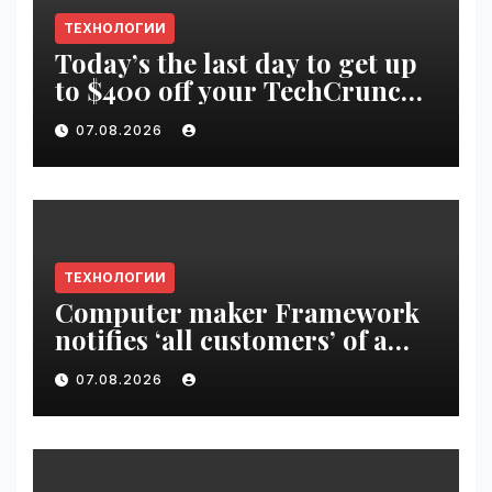
ТЕХНОЛОГИИ
Today’s the last day to get up
to $400 off your TechCrunch
Disrupt 2026 ticket |
07.08.2026
VseTime.ru
ТЕХНОЛОГИИ
Computer maker Framework
notifies ‘all customers’ of a
data breach | VseTime.ru
07.08.2026