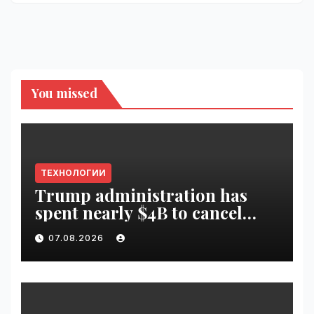
You missed
ТЕХНОЛОГИИ
Trump administration has
spent nearly $4B to cancel
offshore wind farms |
07.08.2026
VseTime.ru