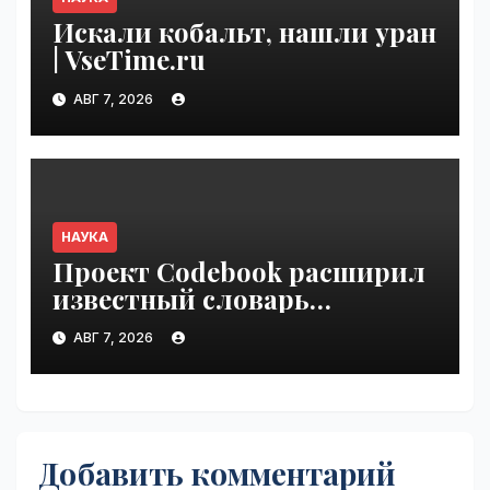
Искали кобальт, нашли уран
| VseTime.ru
АВГ 7, 2026
НАУКА
Проект Codebook расширил
известный словарь
связывания белков с ДНК
АВГ 7, 2026
на 15 процентов | VseTime.ru
Добавить комментарий