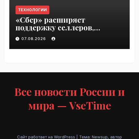
ТЕХНОЛОГИИ
«Сбер» расширяет
поддержку селлеров,
пострадавших от
07.08.2026
инцидентов на складах
Wildberries | VseTime.ru
Все новости России и
мира — VseTime
Сайт работает на WordPress
|
Тема: Newsup, автор