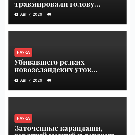
травмировали голову
и внутренние органы чаще
АВГ 7, 2026
мотоциклистов
и велосипедистов |
VseTime.ru
НАУКА
Убивавшего редких
новозеландских уток
одичавшего кота поймали
АВГ 7, 2026
после трех лет поисков |
VseTime.ru
НАУКА
Заточенные карандаши,