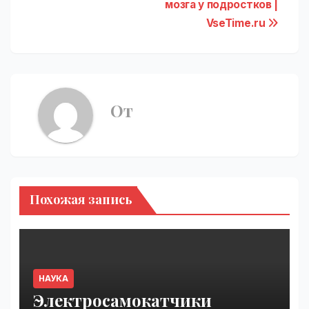
мозга у подростков |
VseTime.ru
От
Похожая запись
НАУКА
Электросамокатчики