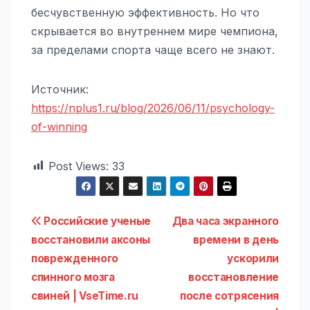
бесчувственную эффективность. Но что
скрывается во внутреннем мире чемпиона,
за пределами спорта чаще всего не знают.
Источник:
https://nplus1.ru/blog/2026/06/11/psychology-
of-winning
Post Views:
33
Навигация
Российские ученые
Два часа экранного
восстановили аксоны
времени в день
по
поврежденного
ускорили
записям
спинного мозга
восстановление
свиней | VseTime.ru
после сотрясения