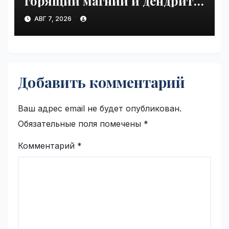
горящий магний и дендриты
серебра | VseTime.ru
АВГ 7, 2026
Добавить комментарий
Ваш адрес email не будет опубликован.
Обязательные поля помечены
*
Комментарий
*