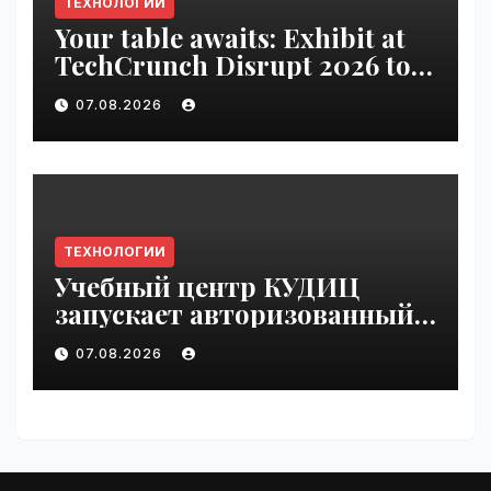
ТЕХНОЛОГИИ
Your table awaits: Exhibit at
TechCrunch Disrupt 2026 to
be seen by thousands |
07.08.2026
VseTime.ru
ТЕХНОЛОГИИ
Учебный центр КУДИЦ
запускает авторизованный
курс по
07.08.2026
администрированию Mind
Migrate#guest | VseTime.ru