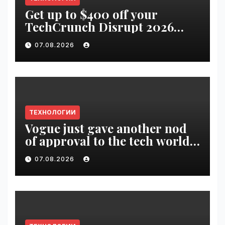
Get up to $400 off your
TechCrunch Disrupt 2026
pass until tomorrow |
07.08.2026
VseTime.ru
ТЕХНОЛОГИИ
Vogue just gave another nod
of approval to the tech world |
VseTime.ru
07.08.2026