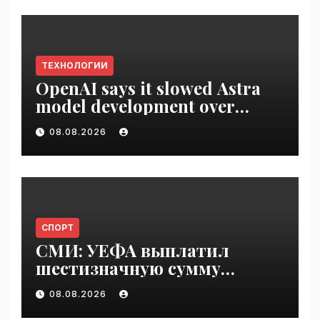
ТЕХНОЛОГИИ
OpenAI says it slowed Astra
model development over
security concerns | VseTime.ru
08.08.2026
СПОРТ
СМИ: УЕФА выплатил
шестизначную сумму
любовнице Инфантино |
08.08.2026
VseTime.ru