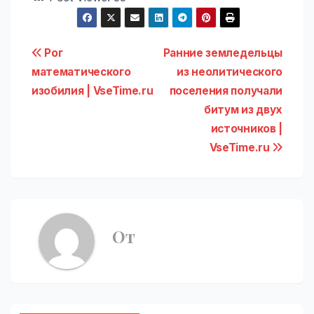
Навигация
Рог
Ранние земледельцы
математического
из неолитического
по
изобилия | VseTime.ru
поселения получали
записям
битум из двух
источников |
VseTime.ru
От