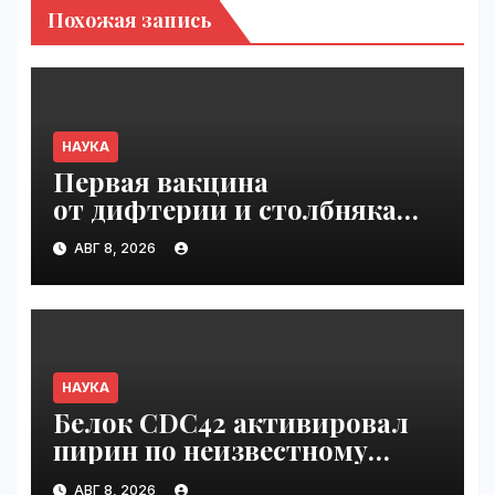
Похожая запись
НАУКА
Первая вакцина
от дифтерии и столбняка
с хранением без
АВГ 8, 2026
холодильника прошла
первую фазу испытаний |
VseTime.ru
НАУКА
Белок CDC42 активировал
пирин по неизвестному
ранее механизму | VseTime.ru
АВГ 8, 2026