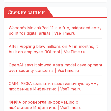
Свежие записи
Wacom’s MovinkPad 11 is a fun, midpriced entry
point for digital artists | VseTime.ru
After Rippling blew millions on AI in months, it
built an employee ROI tool | VseTime.ru
OpenAI says it slowed Astra model development
over security concerns | VseTime.ru
СМИ: УЕФА выплатил шестизначную сумму
любовнице Инфантино | VseTime.ru
ФИФА опровергла информацию о
любовнице Инфантино | VseTime.ru