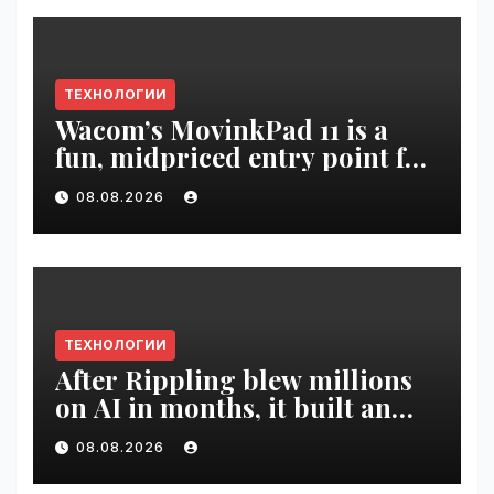
ТЕХНОЛОГИИ
Wacom’s MovinkPad 11 is a
fun, midpriced entry point for
digital artists | VseTime.ru
08.08.2026
ТЕХНОЛОГИИ
After Rippling blew millions
on AI in months, it built an
employee ROI tool |
08.08.2026
VseTime.ru