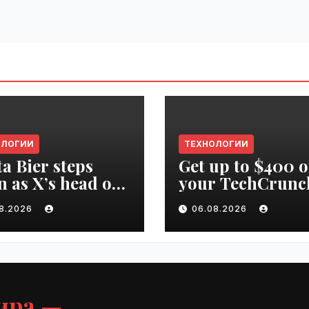
ОЛОГИИ
ТЕХНОЛОГИИ
ta Bier steps
Get up to $400 o
 as X’s head of
your TechCrunc
uct | VseTime.ru
Disrupt 2026 pa
08.2026
06.08.2026
until Friday |
VseTime.ru
ира —