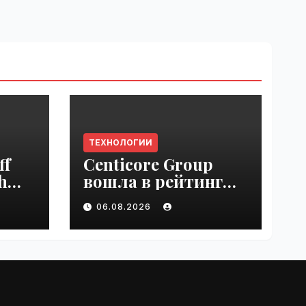
ТЕХНОЛОГИИ
ff
Centicore Group
h
вошла в рейтинг
ss
«CNews500:
06.08.2026
Крупнейшие ИТ-
компании России» |
VseTime.ru