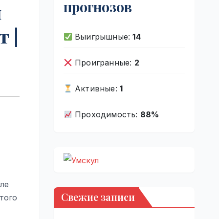
прогнозов
м
 |
Выигрышные:
14
Проигранные:
2
Активные:
1
Проходимость:
88%
сле
Свежие записи
того