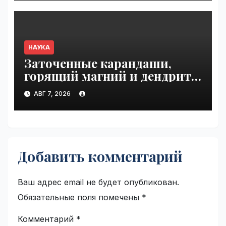
VseTime.ru
НАУКА
Заточенные карандаши,
горящий магний и дендриты
серебра | VseTime.ru
АВГ 7, 2026
Добавить комментарий
Ваш адрес email не будет опубликован.
Обязательные поля помечены
*
Комментарий
*