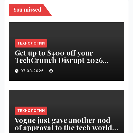
You missed
ТЕХНОЛОГИИ
Get up to $400 off your
TechCrunch Disrupt 2026
pass until tomorrow |
07.08.2026
VseTime.ru
ТЕХНОЛОГИИ
Vogue just gave another nod
of approval to the tech world |