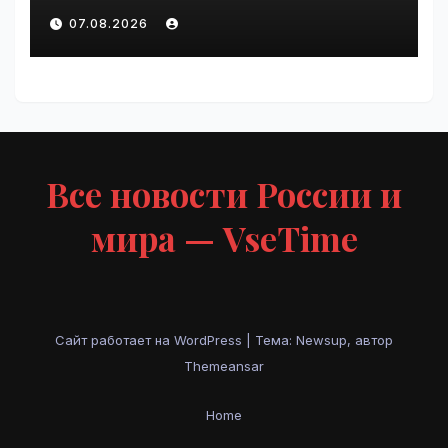
курс по
07.08.2026
администрированию Mind
Migrate#guest | VseTime.ru
Все новости России и
мира — VseTime
Сайт работает на WordPress
|
Тема: Newsup, автор
Themeansar
Home