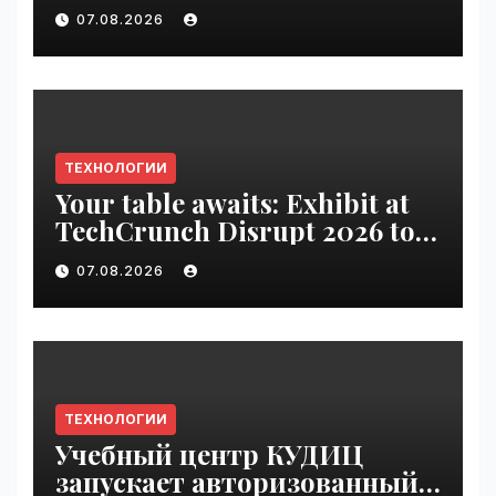
VseTime.ru
07.08.2026
ТЕХНОЛОГИИ
Your table awaits: Exhibit at
TechCrunch Disrupt 2026 to
be seen by thousands |
07.08.2026
VseTime.ru
ТЕХНОЛОГИИ
Учебный центр КУДИЦ
запускает авторизованный