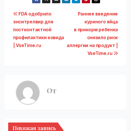
Навигация
FDA одобрило
Раннее введение
энситрелвир для
куриного яйца
по
постконтактной
в прикорм ребенка
записям
профилактики ковида
снизило риск
| VseTime.ru
аллергии на продукт |
VseTime.ru
От
Похожая запись