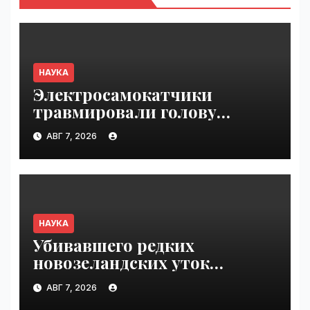
НАУКА
Электросамокатчики
травмировали голову
и внутренние органы чаще
АВГ 7, 2026
мотоциклистов
и велосипедистов |
VseTime.ru
НАУКА
Убивавшего редких
новозеландских уток
одичавшего кота поймали
АВГ 7, 2026
после трех лет поисков |