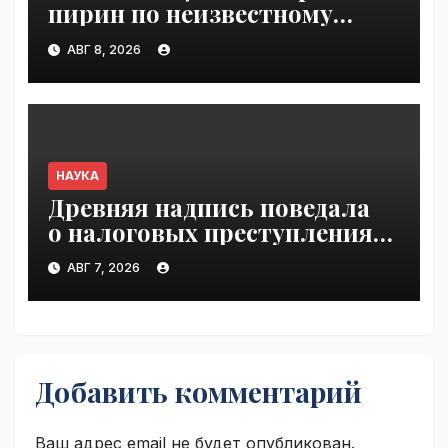
пирин по неизвестному
ранее механизму | VseTime.ru
АВГ 8, 2026
НАУКА
Древняя надпись поведала
о налоговых преступлениях |
VseTime.ru
АВГ 7, 2026
Добавить комментарий
Ваш адрес email не будет опубликован.