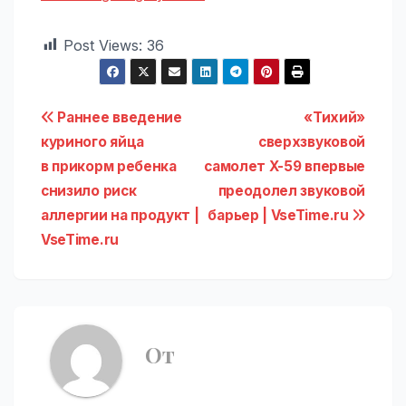
Post Views:
36
Навигация
Раннее введение
«Тихий»
куриного яйца
сверхзвуковой
по
в прикорм ребенка
самолет X-59 впервые
записям
снизило риск
преодолел звуковой
аллергии на продукт |
барьер | VseTime.ru
VseTime.ru
От