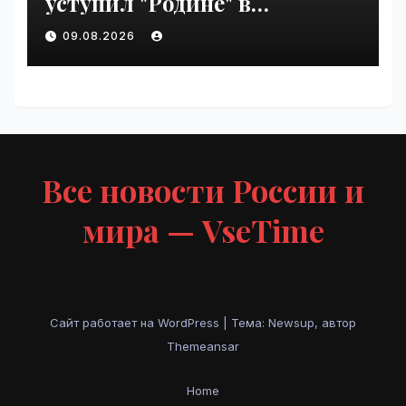
уступил "Родине" в
Петербурге | VseTime.ru
09.08.2026
Все новости России и
мира — VseTime
Сайт работает на WordPress
|
Тема: Newsup, автор
Themeansar
Home