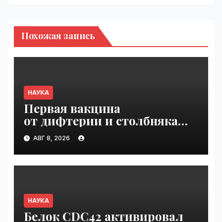
Похожая запись
НАУКА
Первая вакцина
от дифтерии и столбняка
с хранением без
АВГ 8, 2026
холодильника прошла
первую фазу испытаний |
VseTime.ru
НАУКА
Белок CDC42 активировал