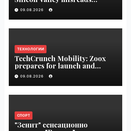
science fiction and
09.08.2026
undermines democracy |
VseTime.ru
ТЕХНОЛОГИИ
TechCrunch Mobility: Zoox
prepares for launch and
Uber’s AV empire | VseTime.ru
09.08.2026
СПОРТ
"Зенит" сенсационно