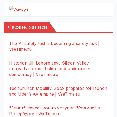
Свежие записи
The AI safety test is becoming a safety risk |
VseTime.ru
Historian Jill Lepore says Silicon Valley
misreads science fiction and undermines
democracy | VseTime.ru
TechCrunch Mobility: Zoox prepares for launch
and Uber’s AV empire | VseTime.ru
"Зенит" сенсационно уступил "Родине" в
Петербурге | VseTime.ru