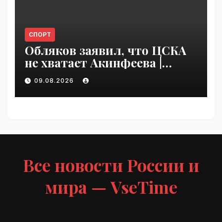
СПОРТ
Обляков заявил, что ЦСКА
не хватает Акинфеева |
VseTime.ru
09.08.2026
Все новости России и
мира — VseTime