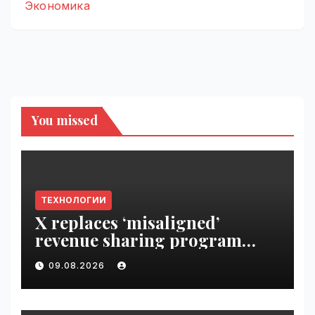
Экономика
You missed
ТЕХНОЛОГИИ
X replaces ‘misaligned’
revenue sharing program
with Original Content
09.08.2026
Rewards | VseTime.ru