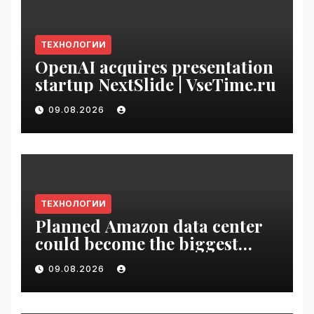
ТЕХНОЛОГИИ
OpenAI acquires presentation
startup NextSlide | VseTime.ru
09.08.2026
ТЕХНОЛОГИИ
Planned Amazon data center
could become the biggest
climate polluter in the U.S. |
09.08.2026
VseTime.ru