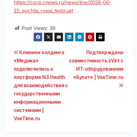
https://corp.cnews.ru/news/line/2026-06-
22_pochta_rossii_testiruet
Post Views:
39
Навигация
Клиники холдинга
Подтверждена
«Медика»
совместимость zVirt с
по
подключились к
ИТ-оборудованием
записям
платформе N3.Health
«Булат» | VseTime.ru
для взаимодействия с
государственными
информационными
системами |
VseTime.ru