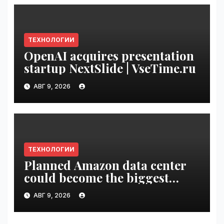
ТЕХНОЛОГИИ
OpenAI acquires presentation
startup NextSlide | VseTime.ru
АВГ 9, 2026
ТЕХНОЛОГИИ
Planned Amazon data center
could become the biggest
climate polluter in the U.S. |
АВГ 9, 2026
VseTime.ru