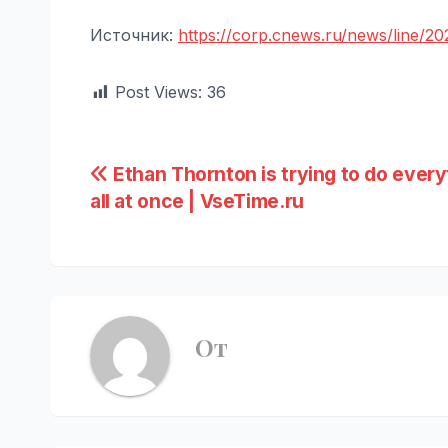
Источник:
https://corp.cnews.ru/news/line/20
Post Views:
36
Навигация
Ethan Thornton is trying to do every
all at once | VseTime.ru
по
записям
От