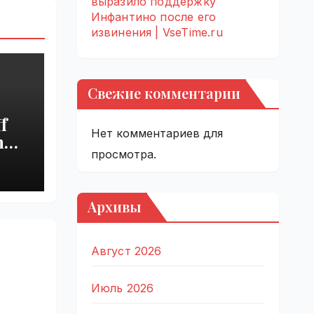
выразило поддержку
Инфантино после его
извинения | VseTime.ru
Свежие комментарии
f
Нет комментариев для
h
просмотра.
s
Архивы
Август 2026
Июль 2026