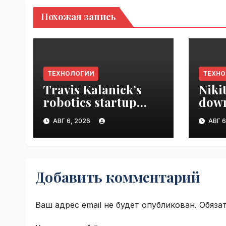
Похожая запись
ТЕХНОЛОГИИ
ТЕХН
Travis Kalanick’s
Niki
robotics startup
down
Atoms taps former
prod
АВГ 6, 2026
АВГ 6
Uber finance chief as
VseT
CFO | VseTime.ru
Добавить комментарий
Ваш адрес email не будет опубликован.
Обяза