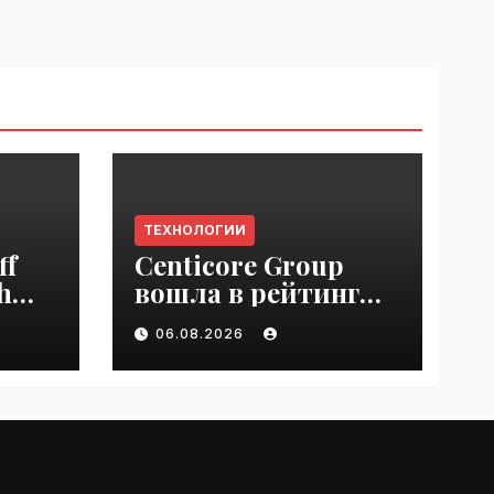
ТЕХНОЛОГИИ
ff
Centicore Group
h
вошла в рейтинг
ss
«CNews500:
06.08.2026
Крупнейшие ИТ-
компании России» |
VseTime.ru