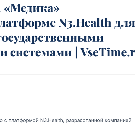
 «Медика»
латформе N3.Health дл
 государственными
системами | VseTime.
 с платформой N3.Health, разработанной компанией