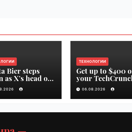
ОЛОГИИ
ТЕХНОЛОГИИ
ta Bier steps
Get up to $400 o
 as X’s head of
your TechCrunc
uct | VseTime.ru
Disrupt 2026 pa
08.2026
06.08.2026
until Friday |
VseTime.ru
ира —