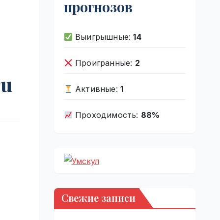
прогнозов
я
Выигрышные:
14
Проигранные:
2
ru
Активные:
1
Проходимость:
88%
Свежие записи