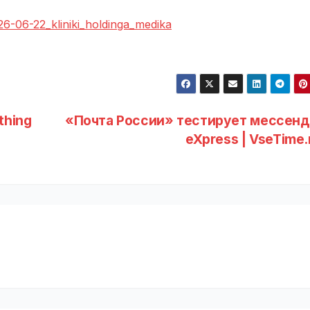
26-06-22_kliniki_holdinga_medika
thing
«Почта России» тестирует мессен
eXpress | VseTime