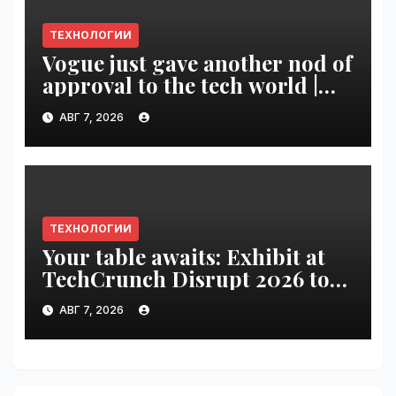
ТЕХНОЛОГИИ
Vogue just gave another nod of
approval to the tech world |
VseTime.ru
АВГ 7, 2026
ТЕХНОЛОГИИ
Your table awaits: Exhibit at
TechCrunch Disrupt 2026 to
be seen by thousands |
АВГ 7, 2026
VseTime.ru