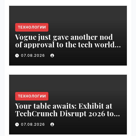
ТЕХНОЛОГИИ
Vogue just gave another nod
of approval to the tech world |
VseTime.ru
07.08.2026
ТЕХНОЛОГИИ
Your table awaits: Exhibit at
TechCrunch Disrupt 2026 to
be seen by thousands |
07.08.2026
VseTime.ru