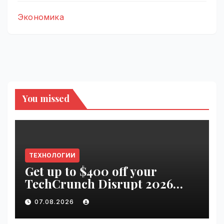
Экономика
You missed
ТЕХНОЛОГИИ
Get up to $400 off your
TechCrunch Disrupt 2026
pass until tomorrow |
07.08.2026
VseTime.ru