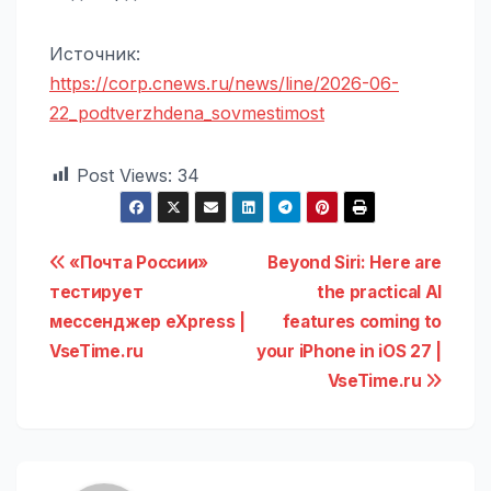
Источник:
https://corp.cnews.ru/news/line/2026-06-
22_podtverzhdena_sovmestimost
Post Views:
34
Навигация
«Почта России»
Beyond Siri: Here are
тестирует
the practical AI
по
мессенджер eXpress |
features coming to
записям
VseTime.ru
your iPhone in iOS 27 |
VseTime.ru