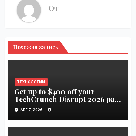
От
Похожая запись
ТЕХНОЛОГИИ
Get up to $400 off your
TechCrunch Disrupt 2026 pass
until tomorrow | VseTime.ru
АВГ 7, 2026