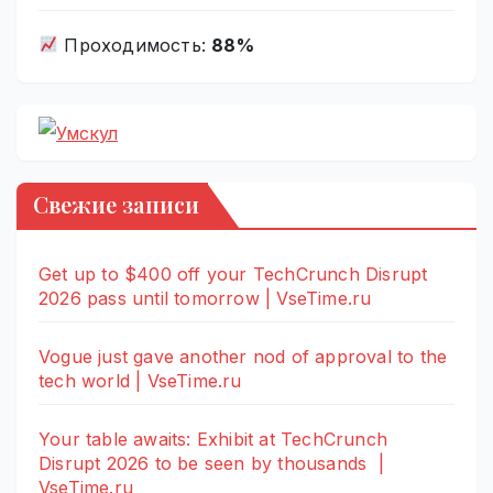
Проходимость:
88%
Свежие записи
Get up to $400 off your TechCrunch Disrupt
2026 pass until tomorrow | VseTime.ru
Vogue just gave another nod of approval to the
tech world | VseTime.ru
Your table awaits: Exhibit at TechCrunch
Disrupt 2026 to be seen by thousands |
VseTime.ru