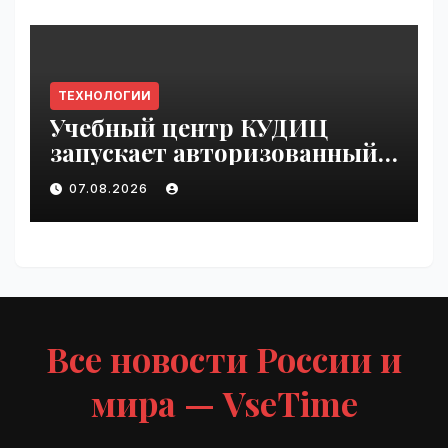
ТЕХНОЛОГИИ
Учебный центр КУДИЦ
запускает авторизованный
курс по
07.08.2026
администрированию Mind
Migrate#guest | VseTime.ru
Все новости России и
мира — VseTime