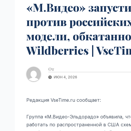
«М.Видео» запусти
против российски
модели, обкатанн
Wildberries | VseTi
От
ИЮН 4, 2026
Редакция VseTime.ru сообщает:
Группа «М.Видео-Эльдорадо» объявила, чт
работать по распространенной в США схе