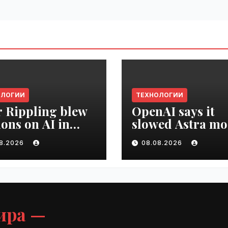
ОЛОГИИ
ТЕХНОЛОГИИ
r Rippling blew
OpenAI says it
ions on AI in
slowed Astra mo
hs, it built an
development ov
08.2026
08.08.2026
oyee ROI tool |
security concern
ime.ru
VseTime.ru
ира —