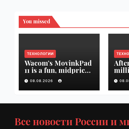
You missed
ТЕХНОЛОГИИ
ТЕХН
Wacom’s MovinkPad
Afte
11 is a fun, midpriced
mill
entry point for
mont
08.08.2026
08.
digital artists |
empl
VseTime.ru
VseT
Все новости России и м