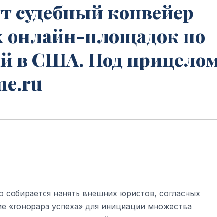
т судебный конвейер
х онлайн-площадок по
ой в США. Под прицело
me.ru
о собирается нанять внешних юристов, согласных
ме «гонорара успеха» для инициации множества