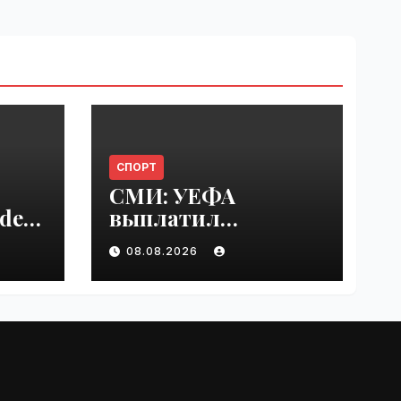
СПОРТ
СМИ: УЕФА
del
выплатил
er
шестизначную
08.08.2026
s |
сумму любовнице
Инфантино |
VseTime.ru