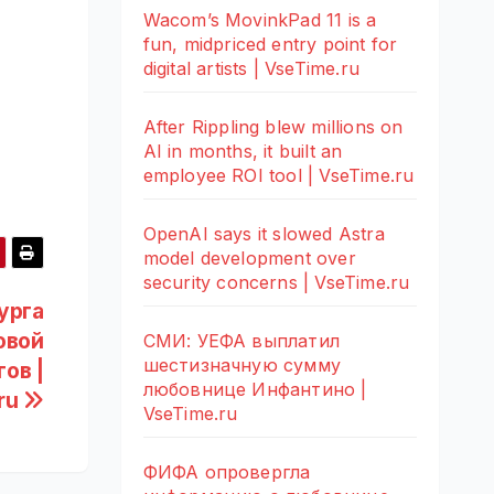
Wacom’s MovinkPad 11 is a
fun, midpriced entry point for
digital artists | VseTime.ru
After Rippling blew millions on
AI in months, it built an
employee ROI tool | VseTime.ru
OpenAI says it slowed Astra
model development over
security concerns | VseTime.ru
урга
овой
СМИ: УЕФА выплатил
шестизначную сумму
ов |
любовнице Инфантино |
ru
VseTime.ru
ФИФА опровергла