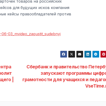
карточек товаров на российских
кейсов для будущих исков компания
ные кейсы правообладателей против
6-06-03_mvideo_zapustit_sudebnyj
ентра
Сбербанк и правительство Петерб
ролит
запускают программы цифр
щего |
грамотности для учащихся и педагог
VseTime.