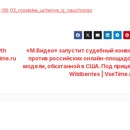
26-06-03_rossijskie_uchenye_iz_nauchnogo
wth
«М.Видео» запустит судебный конв
Time.ru
против российских онлайн-площадо
модели, обкатанной в США. Под приц
Wildberries | VseTime