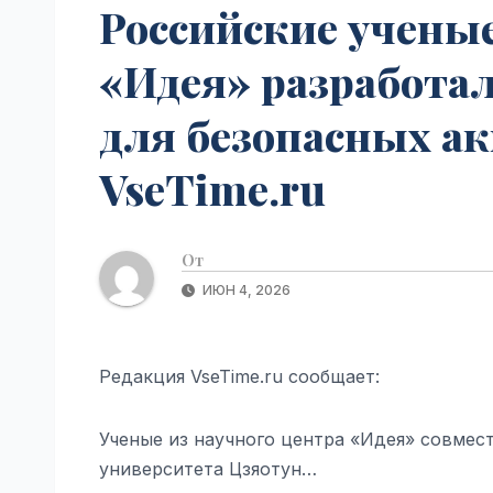
Российские ученые
«Идея» разработа
для безопасных ак
VseTime.ru
От
ИЮН 4, 2026
Редакция VseTime.ru сообщает:
Ученые из научного центра «Идея» совмес
университета Цзяотун…