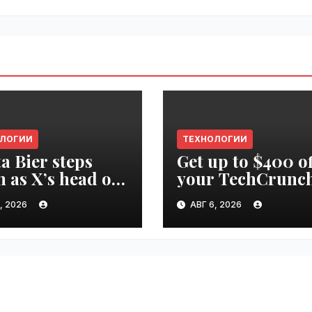
ОЛОГИИ
ТЕХНОЛОГИИ
ta Bier steps
Get up to $400 of
 as X’s head of
your TechCrunc
uct |
Disrupt 2026 pas
, 2026
АВГ 6, 2026
ime.ru
until Friday |
VseTime.ru