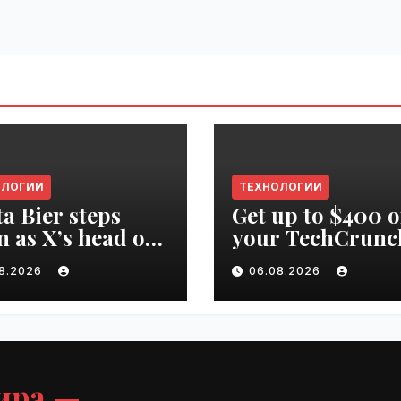
ОЛОГИИ
ТЕХНОЛОГИИ
ta Bier steps
Get up to $400 o
 as X’s head of
your TechCrunc
uct | VseTime.ru
Disrupt 2026 pa
08.2026
06.08.2026
until Friday |
VseTime.ru
ира —