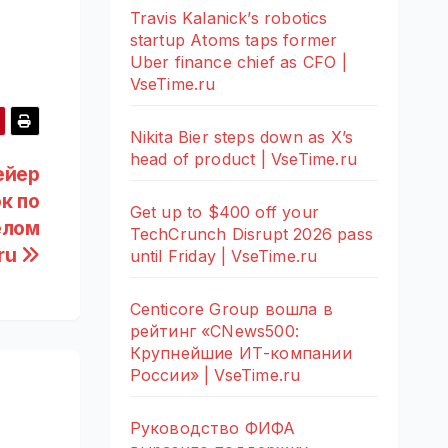
Travis Kalanick’s robotics
startup Atoms taps former
Uber finance chief as CFO |
VseTime.ru
Nikita Bier steps down as X’s
head of product | VseTime.ru
ейер
к по
Get up to $400 off your
елом
TechCrunch Disrupt 2026 pass
.ru
until Friday | VseTime.ru
Centicore Group вошла в
рейтинг «CNews500:
Крупнейшие ИТ-компании
России» | VseTime.ru
Руководство ФИФА