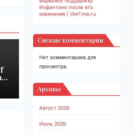
выразило поддержку
Инфантино после его
извинения | VseTime.ru
Свежие комментарии
Нет комментариев для
просмотра.
f
h
s
Архивы
Август 2026
Июль 2026