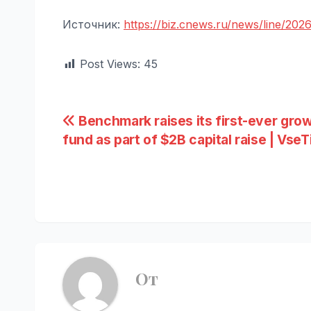
Источник:
https://biz.cnews.ru/news/line/20
Post Views:
45
Навигация
Benchmark raises its first-ever gro
fund as part of $2B capital raise | Vse
по
записям
От