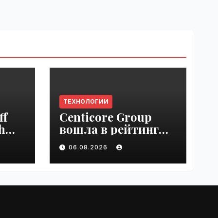
ТЕХНОЛОГИИ
ff
Centicore Group
h
вошла в рейтинг
ss
«CNews500:
06.08.2026
Крупнейшие ИТ-
компании России» |
VseTime.ru