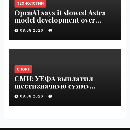
ТЕХНОЛОГИИ
OpenAI says it slowed Astra
model development over
security concerns | VseTime.ru
08.08.2026
СПОРТ
СМИ: УЕФА выплатил
шестизначную сумму
любовнице Инфантино |
08.08.2026
VseTime.ru