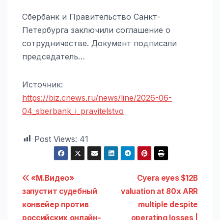
Сбербанк и Правительство Санкт-
Петербурга заключили соглашение о
сотрудничестве. Документ подписали
председатель…
Источник:
https://biz.cnews.ru/news/line/2026-06-
04_sberbank_i_pravitelstvo
Post Views:
41
Навигация
«М.Видео»
Cyera eyes $12B
запустит судебный
valuation at 80x ARR
по
конвейер против
multiple despite
российских онлайн-
operating losses |