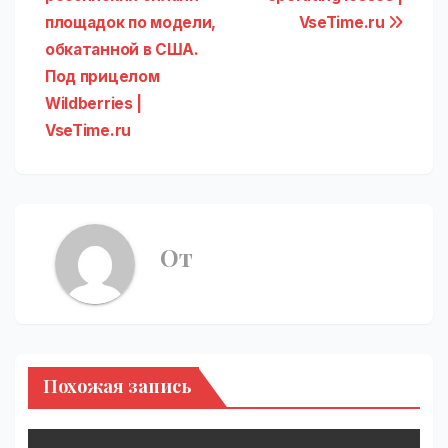
записям
площадок по модели,
VseTime.ru
обкатанной в США.
Под прицелом
Wildberries |
VseTime.ru
От
Похожая запись