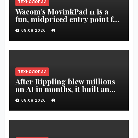
ТЕХНОЛОГИИ
Wacom’s MovinkPad 11 is a
fun, midpriced entry point for
digital artists | VseTime.ru
08.08.2026
ТЕХНОЛОГИИ
After Rippling blew millions
on AI in months, it built an
employee ROI tool |
08.08.2026
VseTime.ru