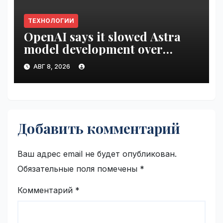
ТЕХНОЛОГИИ
OpenAI says it slowed Astra
model development over
security concerns | VseTime.ru
АВГ 8, 2026
Добавить комментарий
Ваш адрес email не будет опубликован.
Обязательные поля помечены
*
Комментарий
*