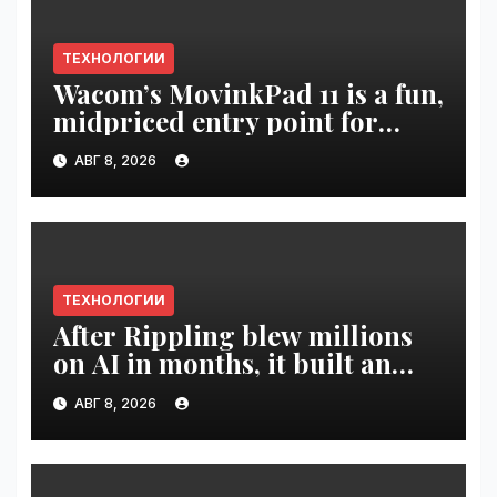
ТЕХНОЛОГИИ
Wacom’s MovinkPad 11 is a fun,
midpriced entry point for
digital artists | VseTime.ru
АВГ 8, 2026
ТЕХНОЛОГИИ
After Rippling blew millions
on AI in months, it built an
employee ROI tool |
АВГ 8, 2026
VseTime.ru