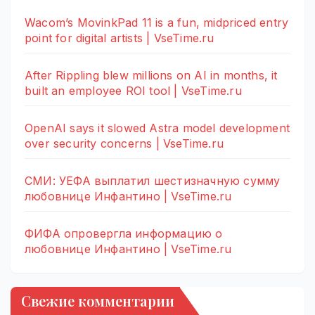
Wacom’s MovinkPad 11 is a fun, midpriced entry
point for digital artists | VseTime.ru
After Rippling blew millions on AI in months, it
built an employee ROI tool | VseTime.ru
OpenAI says it slowed Astra model development
over security concerns | VseTime.ru
СМИ: УЕФА выплатил шестизначную сумму
любовнице Инфантино | VseTime.ru
ФИФА опровергла информацию о
любовнице Инфантино | VseTime.ru
Свежие комментарии