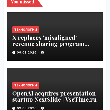
You missed
ТЕХНОЛОГИИ
X replaces ‘misaligned’
revenue sharing program
with Original Content
09.08.2026
Rewards | VseTime.ru
ТЕХНОЛОГИИ
OpenAI acquires presentation
startup NextSlide | VseTime.ru
09.08.2026