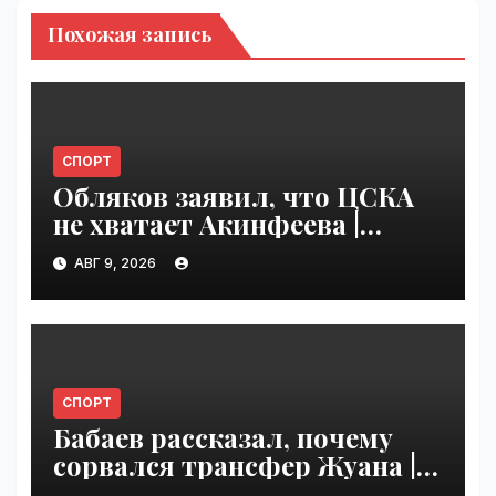
Похожая запись
СПОРТ
Обляков заявил, что ЦСКА
не хватает Акинфеева |
VseTime.ru
АВГ 9, 2026
СПОРТ
Бабаев рассказал, почему
сорвался трансфер Жуана |
VseTime.ru