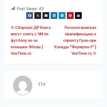
Post Views:
43
Навигация
Сборную ДР Конго
Расселл выиграл
могут снять с ЧМ по
квалификацию к
по
футболу из-за
спринту Гран-при
записям
вспышки Эболы |
Канады "Формулы-1" |
VseTime.ru
VseTime.ru
От