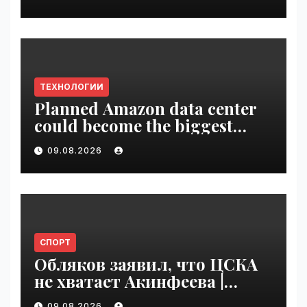
ТЕХНОЛОГИИ
Planned Amazon data center
could become the biggest
climate polluter in the U.S. |
09.08.2026
VseTime.ru
СПОРТ
Обляков заявил, что ЦСКА
не хватает Акинфеева |
VseTime.ru
09.08.2026