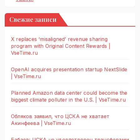
Свежие записи
X replaces ‘misaligned’ revenue sharing
program with Original Content Rewards |
VseTime.ru
OpenAI acquires presentation startup NextSlide
| VseTime.ru
Planned Amazon data center could become the
biggest climate polluter in the U.S. | VseTime.ru
Обляков заявил, что ЦСКА не хватает
Акинфеева | VseTime.ru
Бабаев: ЦСКА не удовлетворен трансферами