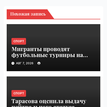
Похожая запись
СПОРТ
Мигранты проводят
футбольные турниры на
пляже в Сеуте | VseTime.ru
АВГ 7, 2026
СПОРТ
Тарасова оценила выдачу
нейтрального статуса