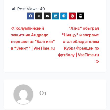
Post Views:
40
Навигация
Колумбийский
"Ланс" обыграл
защитник Андраде
"Ниццу" и впервые
по
перешел из "Балтики"
стал обладателем
записям
в "Зенит" | VseTime.ru
Кубка Франции по
футболу | VseTime.ru
От