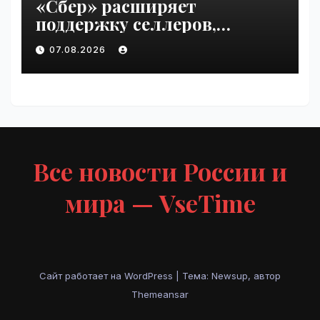
«Сбер» расширяет
поддержку селлеров,
пострадавших от
07.08.2026
инцидентов на складах
Wildberries | VseTime.ru
Все новости России и
мира — VseTime
Сайт работает на WordPress
|
Тема: Newsup, автор
Themeansar