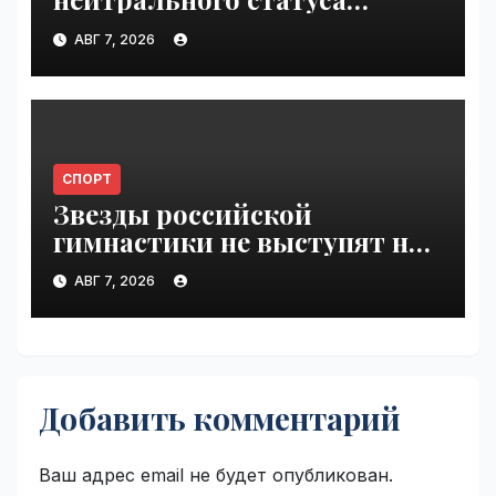
Валиевой и Трусовой |
АВГ 7, 2026
VseTime.ru
СПОРТ
Звезды российской
гимнастики не выступят на
ЧЕ из-за отказа в визах |
АВГ 7, 2026
VseTime.ru
Добавить комментарий
Ваш адрес email не будет опубликован.