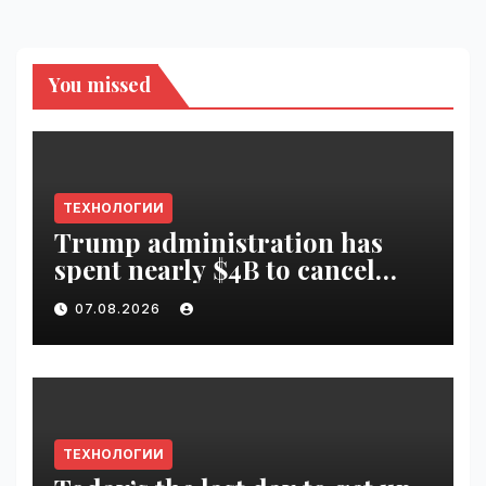
You missed
ТЕХНОЛОГИИ
Trump administration has
spent nearly $4B to cancel
offshore wind farms |
07.08.2026
VseTime.ru
ТЕХНОЛОГИИ