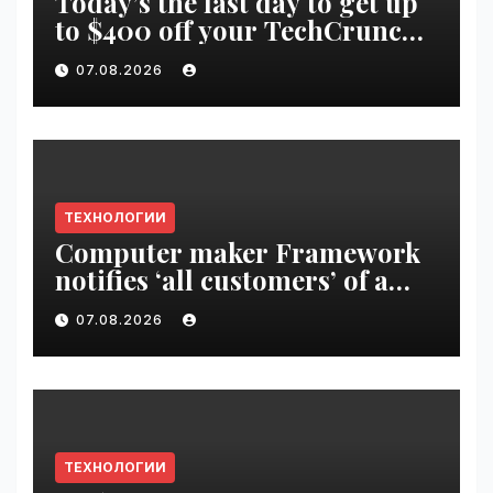
Today’s the last day to get up
to $400 off your TechCrunch
Disrupt 2026 ticket |
07.08.2026
VseTime.ru
ТЕХНОЛОГИИ
Computer maker Framework
notifies ‘all customers’ of a
data breach | VseTime.ru
07.08.2026
ТЕХНОЛОГИИ