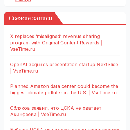
Свежие записи
X replaces ‘misaligned’ revenue sharing
program with Original Content Rewards |
VseTime.ru
OpenAI acquires presentation startup NextSlide
| VseTime.ru
Planned Amazon data center could become the
biggest climate polluter in the U.S. | VseTime.ru
Обляков заявил, что ЦСКА не хватает
Акинфеева | VseTime.ru
Бабаев: ЦСКА не удовлетворен трансферами