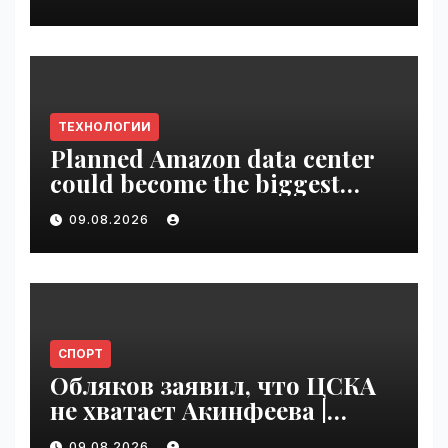
ТЕХНОЛОГИИ
Planned Amazon data center
could become the biggest
climate polluter in the U.S. |
09.08.2026
VseTime.ru
СПОРТ
Обляков заявил, что ЦСКА
не хватает Акинфеева |
VseTime.ru
09.08.2026