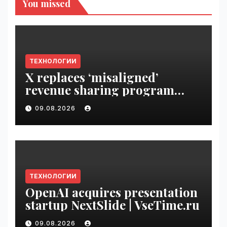
You missed
ТЕХНОЛОГИИ
X replaces ‘misaligned’
revenue sharing program
with Original Content
09.08.2026
Rewards | VseTime.ru
ТЕХНОЛОГИИ
OpenAI acquires presentation
startup NextSlide | VseTime.ru
09.08.2026