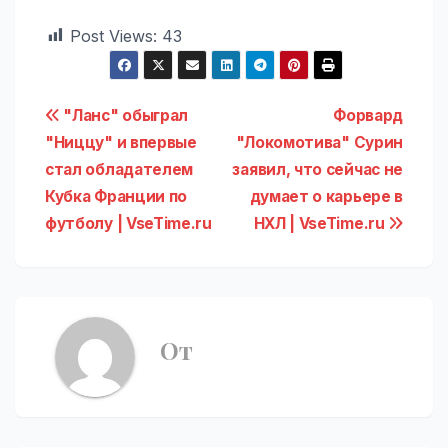
Post Views:
43
Навигация
"Ланс" обыграл
Форвард
"Ниццу" и впервые
"Локомотива" Сурин
по
стал обладателем
заявил, что сейчас не
записям
Кубка Франции по
думает о карьере в
футболу | VseTime.ru
НХЛ | VseTime.ru
От