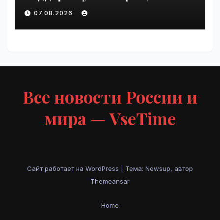
пострадавших от
07.08.2026
инцидентов на складах
Wildberries | VseTime.ru
Все новости России и
мира — VseTime
Сайт работает на WordPress
|
Тема: Newsup, автор
Themeansar
Home