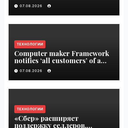
Disrupt 2026 ticket |
07.08.2026
VseTime.ru
ТЕХНОЛОГИИ
Computer maker Framework
notifies ‘all customers’ of a
data breach | VseTime.ru
07.08.2026
ТЕХНОЛОГИИ
«Сбер» расширяет
поддержку селлеров,