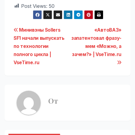
Post Views:
50
Навигация
Минивэны Sollers
«АвтоВАЗ»
SF1 начали выпускать
запатентовал фразу-
по
по технологии
мем «Можно, а
записям
полного цикла |
зачем?» | VseTime.ru
VseTime.ru
От