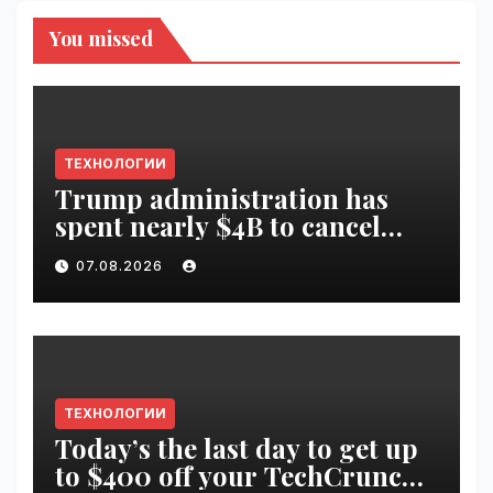
You missed
ТЕХНОЛОГИИ
Trump administration has
spent nearly $4B to cancel
offshore wind farms |
07.08.2026
VseTime.ru
ТЕХНОЛОГИИ
Today’s the last day to get up
to $400 off your TechCrunch