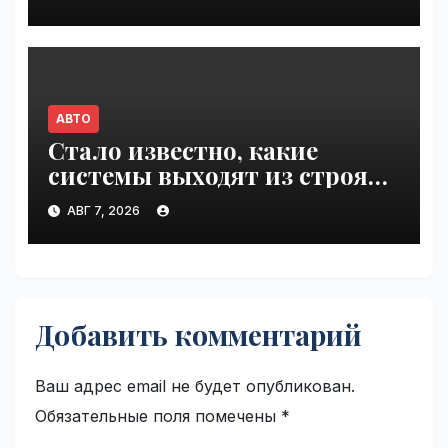
дорогах России | VseTime.ru
АВТО
Стало известно, какие
системы выходят из строя
при 100°C под капотом |
АВГ 7, 2026
VseTime.ru
Добавить комментарий
Ваш адрес email не будет опубликован.
Обязательные поля помечены
*