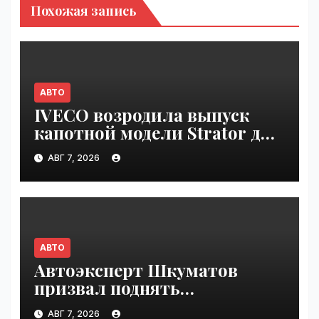
Похожая запись
АВТО
IVECO возродила выпуск
капотной модели Strator для
Европы | VseTime.ru
АВГ 7, 2026
АВТО
Автоэксперт Шкуматов
призвал поднять
разрешённую скорость на
АВГ 7, 2026