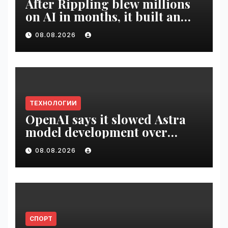
After Rippling blew millions
on AI in months, it built an
employee ROI tool |
08.08.2026
VseTime.ru
ТЕХНОЛОГИИ
OpenAI says it slowed Astra
model development over
security concerns | VseTime.ru
08.08.2026
СПОРТ