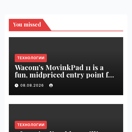
You missed
ТЕХНОЛОГИИ
Wacom’s MovinkPad 11 is a
fun, midpriced entry point for
digital artists | VseTime.ru
08.08.2026
ТЕХНОЛОГИИ