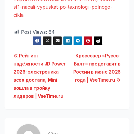
sf1-nacali-vypuskat-po-texnologii-polnogo-
cikla
Post Views:
64
Навигация
Рейтинг
Кроссовер «Руссо-
надёжности JD Power
Балт» представят в
по
2026: электроника
России в июне 2026
записям
всех достала, Mini
года | VseTime.ru
вошла в тройку
лидеров | VseTime.ru