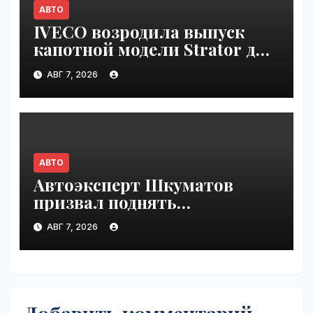
АВТО
IVECO возродила выпуск
капотной модели Strator для
Европы | VseTime.ru
АВГ 7, 2026
АВТО
Автоэксперт Шкуматов
призвал поднять
разрешённую скорость на
АВГ 7, 2026
дорогах России | VseTime.ru