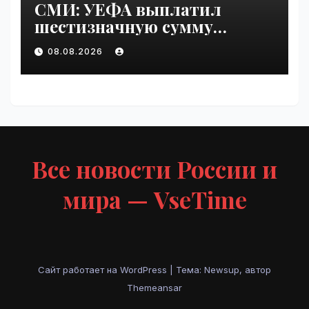
СМИ: УЕФА выплатил
шестизначную сумму
любовнице Инфантино |
08.08.2026
VseTime.ru
Все новости России и
мира — VseTime
Сайт работает на WordPress
|
Тема: Newsup, автор
Themeansar