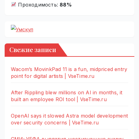
Проходимость:
88%
Свежие записи
Wacom’s MovinkPad 11 is a fun, midpriced entry
point for digital artists | VseTime.ru
After Rippling blew millions on AI in months, it
built an employee ROI tool | VseTime.ru
OpenAI says it slowed Astra model development
over security concerns | VseTime.ru