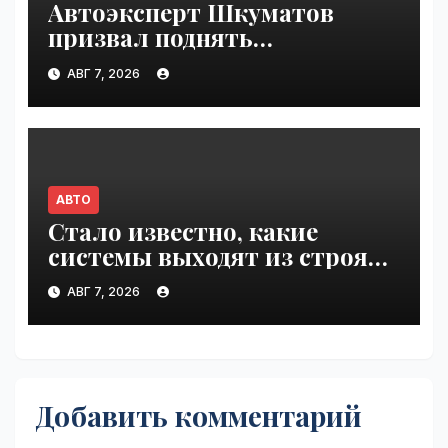
Автоэксперт Шкуматов
призвал поднять
разрешённую скорость на
АВГ 7, 2026
дорогах России | VseTime.ru
АВТО
Стало известно, какие
системы выходят из строя
при 100°C под капотом |
АВГ 7, 2026
VseTime.ru
Добавить комментарий