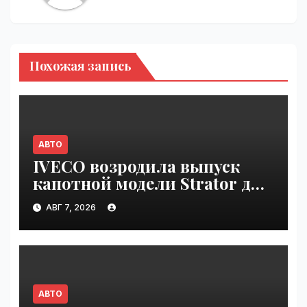
Похожая запись
АВТО
IVECO возродила выпуск
капотной модели Strator для
Европы | VseTime.ru
АВГ 7, 2026
АВТО