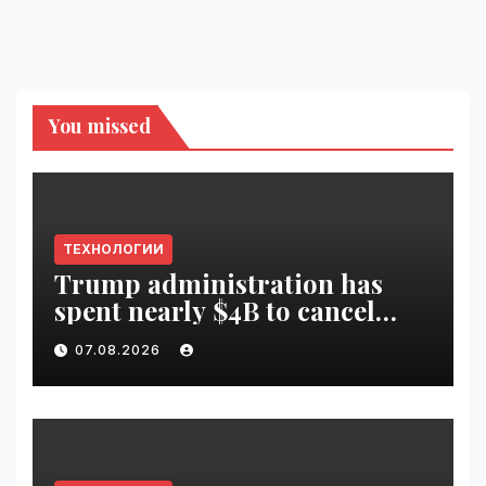
You missed
ТЕХНОЛОГИИ
Trump administration has
spent nearly $4B to cancel
offshore wind farms |
07.08.2026
VseTime.ru