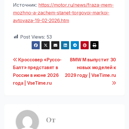
Источник:
https://motor.ru/news/fraza-mem-
mozhno-a-zachem-stanet-torgovoi-markoi-
avtovaza-19-02-2026.htm
Post Views:
53
Навигация
Кроссовер «Руссо-
BMW M выпустит 30
Балт» представят в
новых моделей к
по
России в июне 2026
2029 году | VseTime.ru
записям
года | VseTime.ru
От