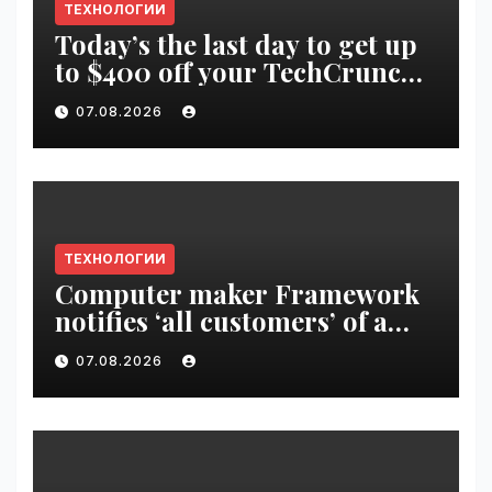
ТЕХНОЛОГИИ
Today’s the last day to get up
to $400 off your TechCrunch
Disrupt 2026 ticket |
07.08.2026
VseTime.ru
ТЕХНОЛОГИИ
Computer maker Framework
notifies ‘all customers’ of a
data breach | VseTime.ru
07.08.2026