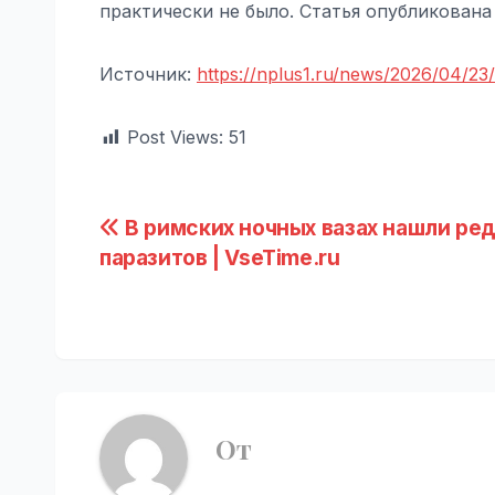
практически не было. Статья опубликована 
Источник:
https://nplus1.ru/news/2026/04/23/
Post Views:
51
Навигация
В римских ночных вазах нашли ре
паразитов | VseTime.ru
по
записям
От