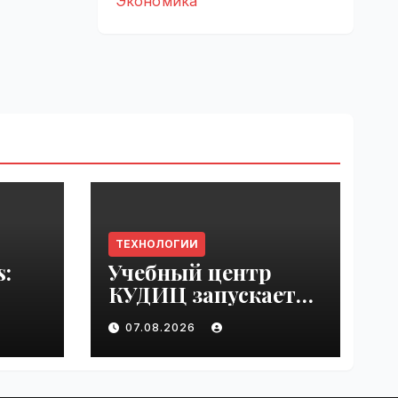
Экономика
ТЕХНОЛОГИИ
s:
Учебный центр
КУДИЦ запускает
rupt
авторизованный
07.08.2026
by
курс по
администрировани
ю Mind