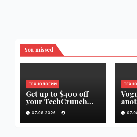
You missed
ТЕХНОЛОГИИ
ТЕХН
Get up to $400 off
Vogu
your TechCrunch
anot
Disrupt 2026 pass
appr
07.08.2026
07.
until tomorrow |
worl
VseTime.ru