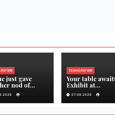
ОЛОГИИ
ТЕХНОЛОГИИ
e just gave
Your table await
her nod of
Exhibit at
oval to the tech
TechCrunch Dis
08.2026
07.08.2026
d | VseTime.ru
2026 to be seen 
thousands |
VseTime.ru