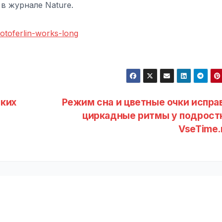
в журнале Nature.
otoferlin-works-long
дких
Режим сна и цветные очки испра
циркадные ритмы у подростк
VseTime.