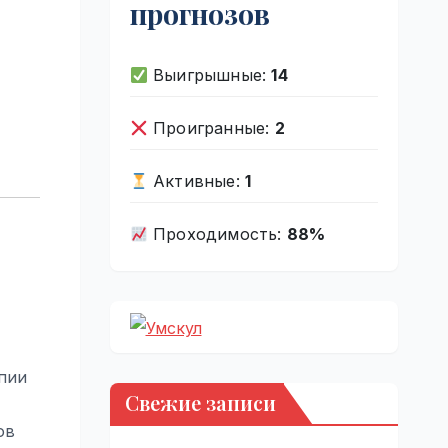
прогнозов
Выигрышные:
14
Проигранные:
2
Активные:
1
Проходимость:
88%
пии
Свежие записи
ов