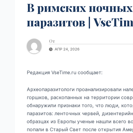
В римских ночных
паразитов | VseTim
От
АПР 24, 2026
Редакция VseTime.ru сообщает:
Археопаразитологи проанализировали нал
горшков, раскопанных на территории совр
обнаружили признаки того, что люди, кот
паразитов: ленточных червей, дизентерий
образцах из Европы ученые нашли всего во
попали в Старый Свет после открытия Амер