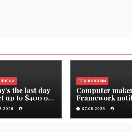
ОЛОГИИ
ТЕХНОЛОГИИ
y’s the last day
Computer make
et up to $400 off
Framework notif
r TechCrunch
‘all customers’ o
08.2026
07.08.2026
upt 2026 ticket |
data breach |
ime.ru
VseTime.ru