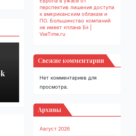
Европа в ужасе от
перспектив лишения доступа
к американским облакам и
ПО. Большинство компаний
не имеет «плана Б» |
VseTime.ru
Свежие комментарии
ok
Нет комментариев для
арь
просмотра.
ков
Архивы
|
Август 2026