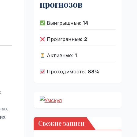
прогнозов
Выигрышные:
14
Проигранные:
2
Активные:
1
Проходимость:
88%
х
ных
их
Свежие записи