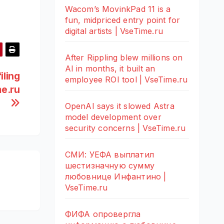
Wacom’s MovinkPad 11 is a
fun, midpriced entry point for
digital artists | VseTime.ru
After Rippling blew millions on
AI in months, it built an
ling
employee ROI tool | VseTime.ru
me.ru
OpenAI says it slowed Astra
model development over
security concerns | VseTime.ru
СМИ: УЕФА выплатил
шестизначную сумму
любовнице Инфантино |
VseTime.ru
ФИФА опровергла