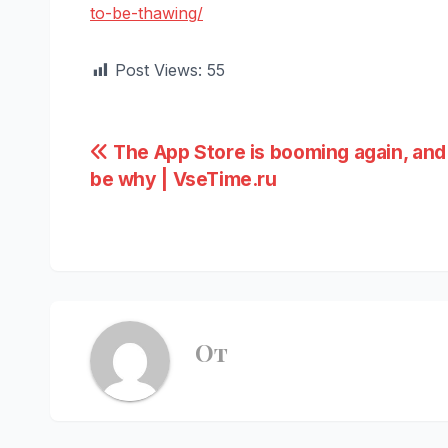
to-be-thawing/
Post Views:
55
Навигация
The App Store is booming again, and
be why | VseTime.ru
по
записям
От