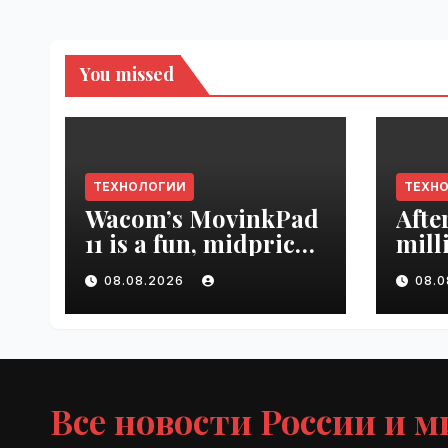
You missed
ТЕХНОЛОГИИ
ТЕХН
Wacom’s MovinkPad
Afte
11 is a fun, midpriced
mill
entry point for
mont
08.08.2026
08.
digital artists |
empl
VseTime.ru
VseT
Все новости России и м