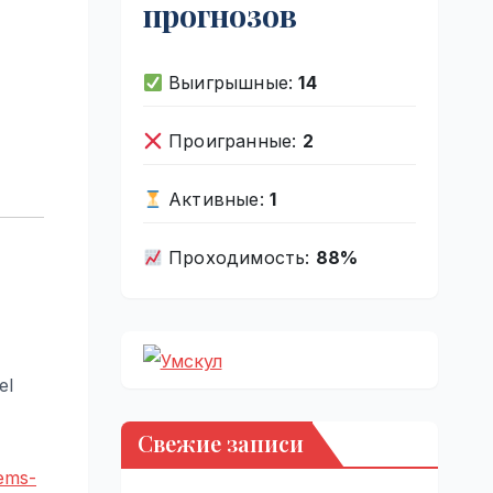
прогнозов
Выигрышные:
14
Проигранные:
2
Активные:
1
Проходимость:
88%
el
Свежие записи
eems-