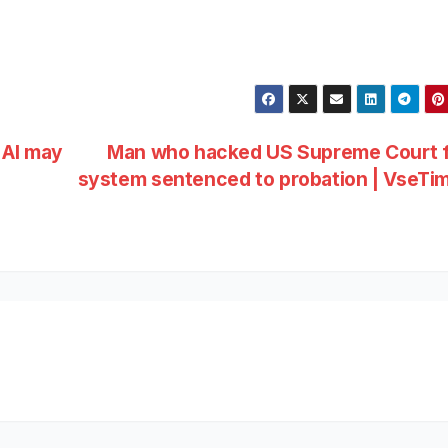
 AI may
Man who hacked US Supreme Court fi
system sentenced to probation | VseTi