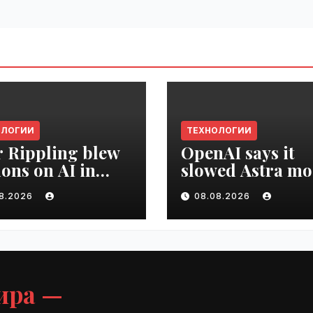
ОЛОГИИ
ТЕХНОЛОГИИ
r Rippling blew
OpenAI says it
ions on AI in
slowed Astra mo
hs, it built an
development ov
08.2026
08.08.2026
oyee ROI tool |
security concern
ime.ru
VseTime.ru
ира —