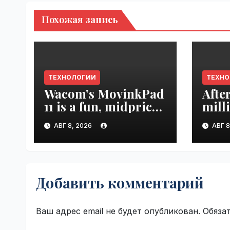
Похожая запись
ТЕХНОЛОГИИ
ТЕХН
Wacom’s MovinkPad
Afte
11 is a fun, midpriced
mill
entry point for
mont
АВГ 8, 2026
АВГ 8
digital artists |
empl
VseTime.ru
VseT
Добавить комментарий
Ваш адрес email не будет опубликован.
Обяза