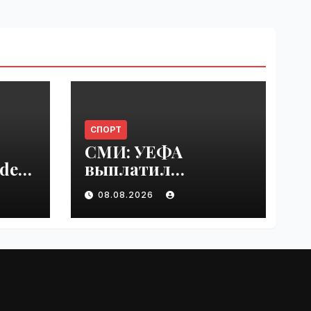
СПОРТ
СМИ: УЕФА
del
выплатил
er
шестизначную
08.08.2026
s |
сумму любовнице
Инфантино |
VseTime.ru