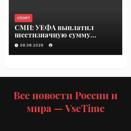
СПОРТ
СМИ: УЕФА выплатил
шестизначную сумму
любовнице Инфантино |
08.08.2026
VseTime.ru
Все новости России и
мира — VseTime