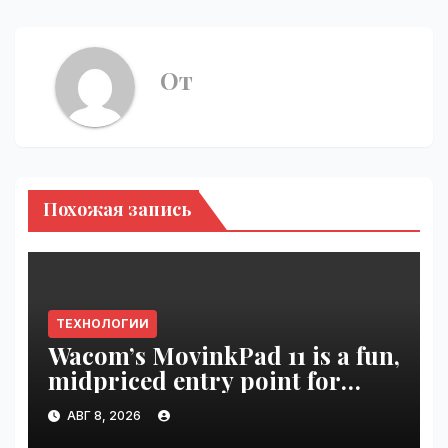
От
Похожая запись
ТЕХНОЛОГИИ
Wacom’s MovinkPad 11 is a fun,
midpriced entry point for
digital artists | VseTime.ru
АВГ 8, 2026