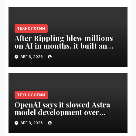
ТЕХНОЛОГИИ
After Rippling blew millions
on AI in months, it built an
employee ROI tool |
АВГ 8, 2026
VseTime.ru
ТЕХНОЛОГИИ
OpenAI says it slowed Astra
model development over
security concerns | VseTime.ru
АВГ 8, 2026