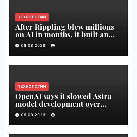
ТЕХНОЛОГИИ
After Rippling blew millions
on AI in months, it built an
employee ROI tool |
08.08.2026
VseTime.ru
ТЕХНОЛОГИИ
OpenAI says it slowed Astra
model development over
security concerns | VseTime.ru
08.08.2026