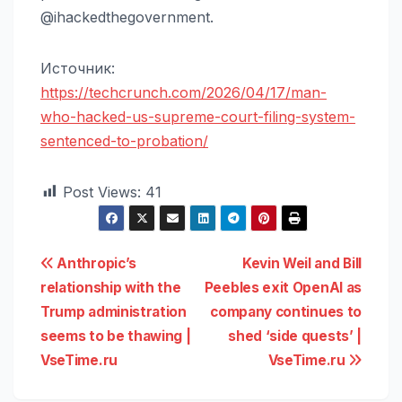
@ihackedthegovernment.
Источник:
https://techcrunch.com/2026/04/17/man-
who-hacked-us-supreme-court-filing-system-
sentenced-to-probation/
Post Views:
41
Навигация
Anthropic’s
Kevin Weil and Bill
relationship with the
Peebles exit OpenAI as
по
Trump administration
company continues to
записям
seems to be thawing |
shed ‘side quests’ |
VseTime.ru
VseTime.ru