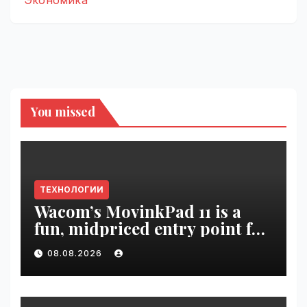
You missed
ТЕХНОЛОГИИ
Wacom’s MovinkPad 11 is a
fun, midpriced entry point for
digital artists | VseTime.ru
08.08.2026