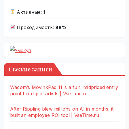
Активные:
1
Проходимость:
88%
Свежие записи
Wacom’s MovinkPad 11 is a fun, midpriced entry
point for digital artists | VseTime.ru
After Rippling blew millions on AI in months, it
built an employee ROI tool | VseTime.ru