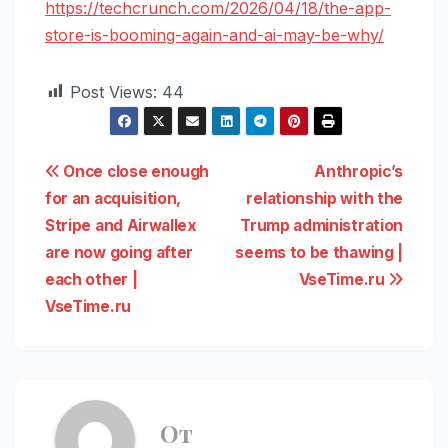
https://techcrunch.com/2026/04/18/the-app-
store-is-booming-again-and-ai-may-be-why/
Post Views:
44
Навигация
Once close enough
Anthropic’s
for an acquisition,
relationship with the
по
Stripe and Airwallex
Trump administration
записям
are now going after
seems to be thawing |
each other |
VseTime.ru
VseTime.ru
От