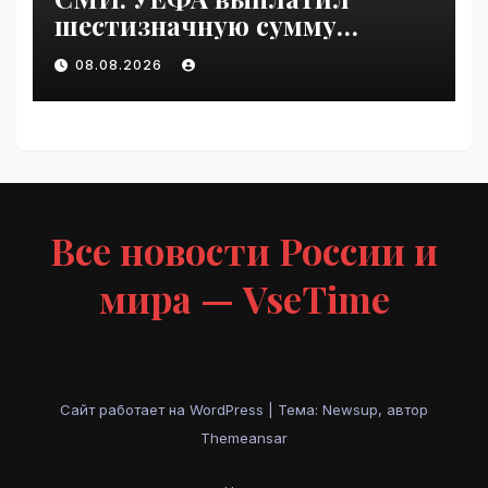
шестизначную сумму
любовнице Инфантино |
08.08.2026
VseTime.ru
Все новости России и
мира — VseTime
Сайт работает на WordPress
|
Тема: Newsup, автор
Themeansar