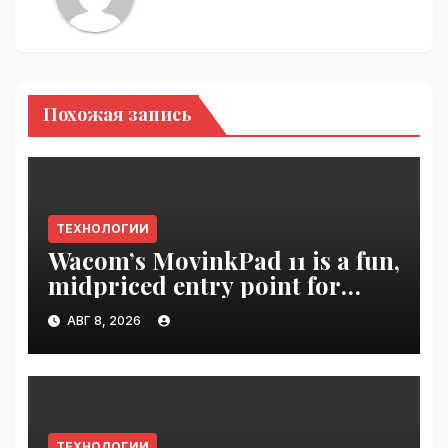
Похожая запись
ТЕХНОЛОГИИ
Wacom’s MovinkPad 11 is a fun,
midpriced entry point for
digital artists | VseTime.ru
АВГ 8, 2026
ТЕХНОЛОГИИ