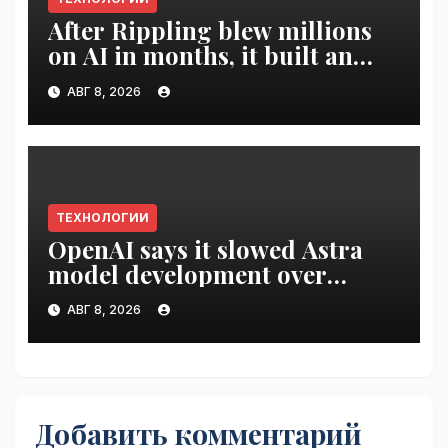
After Rippling blew millions
on AI in months, it built an
employee ROI tool |
АВГ 8, 2026
VseTime.ru
ТЕХНОЛОГИИ
OpenAI says it slowed Astra
model development over
security concerns | VseTime.ru
АВГ 8, 2026
Добавить комментарий