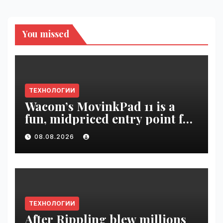
You missed
ТЕХНОЛОГИИ
Wacom’s MovinkPad 11 is a
fun, midpriced entry point for
digital artists | VseTime.ru
08.08.2026
ТЕХНОЛОГИИ
After Rippling blew millions