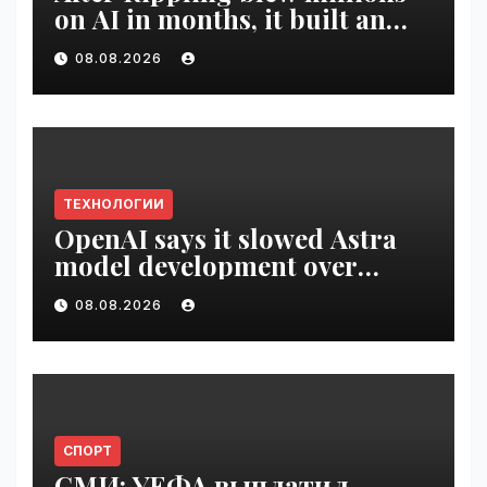
on AI in months, it built an
employee ROI tool |
08.08.2026
VseTime.ru
ТЕХНОЛОГИИ
OpenAI says it slowed Astra
model development over
security concerns | VseTime.ru
08.08.2026
СПОРТ
СМИ: УЕФА выплатил