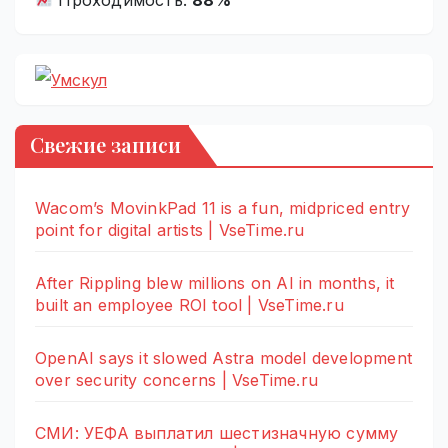
Свежие записи
Wacom’s MovinkPad 11 is a fun, midpriced entry
point for digital artists | VseTime.ru
After Rippling blew millions on AI in months, it
built an employee ROI tool | VseTime.ru
OpenAI says it slowed Astra model development
over security concerns | VseTime.ru
СМИ: УЕФА выплатил шестизначную сумму