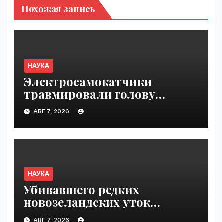
Похожая запись
НАУКА
Электросамокатчики
травмировали голову
и внутренние органы чаще
АВГ 7, 2026
мотоциклистов
и велосипедистов |
VseTime.ru
НАУКА
Убивавшего редких
новозеландских уток
одичавшего кота поймали
АВГ 7, 2026