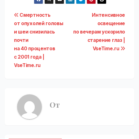
Навигация
Смертность
Интенсивное
от опухолей головы
освещение
по
и шеи снизилась
по вечерам ускорило
записям
почти
старение глаз |
на 40 процентов
VseTime.ru
с 2001 года |
VseTime.ru
От