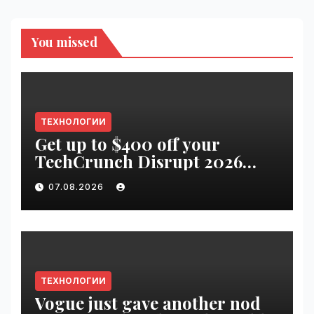
You missed
ТЕХНОЛОГИИ
Get up to $400 off your
TechCrunch Disrupt 2026
pass until tomorrow |
07.08.2026
VseTime.ru
ТЕХНОЛОГИИ
Vogue just gave another nod