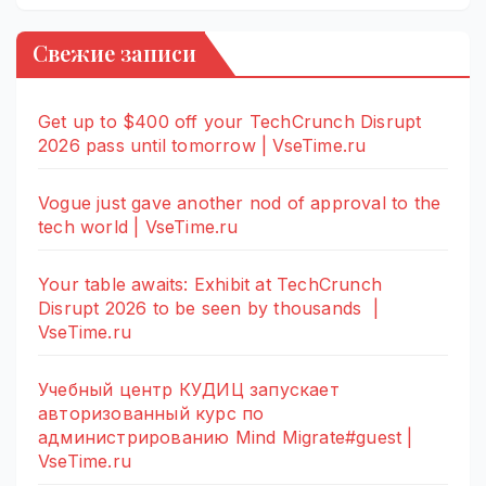
Свежие записи
Get up to $400 off your TechCrunch Disrupt
2026 pass until tomorrow | VseTime.ru
Vogue just gave another nod of approval to the
tech world | VseTime.ru
Your table awaits: Exhibit at TechCrunch
Disrupt 2026 to be seen by thousands |
VseTime.ru
Учебный центр КУДИЦ запускает
авторизованный курс по
администрированию Mind Migrate#guest |
VseTime.ru