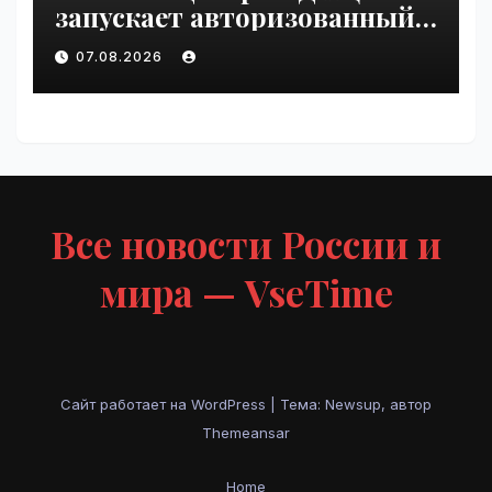
запускает авторизованный
курс по
07.08.2026
администрированию Mind
Migrate#guest | VseTime.ru
Все новости России и
мира — VseTime
Сайт работает на WordPress
|
Тема: Newsup, автор
Themeansar
Home