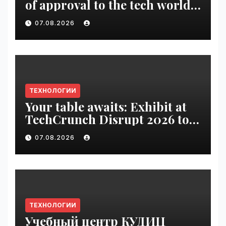
of approval to the tech world |
VseTime.ru
07.08.2026
ТЕХНОЛОГИИ
Your table awaits: Exhibit at
TechCrunch Disrupt 2026 to
be seen by thousands |
07.08.2026
VseTime.ru
ТЕХНОЛОГИИ
Учебный центр КУДИЦ