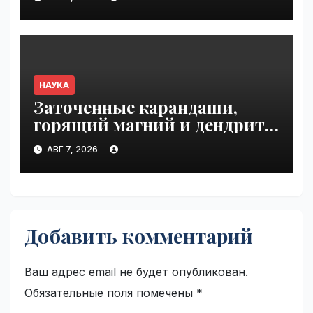
после трех лет поисков |
VseTime.ru
НАУКА
Заточенные карандаши,
горящий магний и дендриты
серебра | VseTime.ru
АВГ 7, 2026
Добавить комментарий
Ваш адрес email не будет опубликован.
Обязательные поля помечены
*