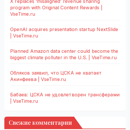
X replaces ‘misaligned’ revenue sharing
program with Original Content Rewards |
VseTime.ru
OpenAI acquires presentation startup NextSlide
| VseTime.ru
Planned Amazon data center could become the
biggest climate polluter in the U.S. | VseTime.ru
Обляков заявил, что ЦСКА не хватает
Акинфеева | VseTime.ru
Бабаев: ЦСКА не удовлетворен трансферами
| VseTime.ru
Свежие комментарии