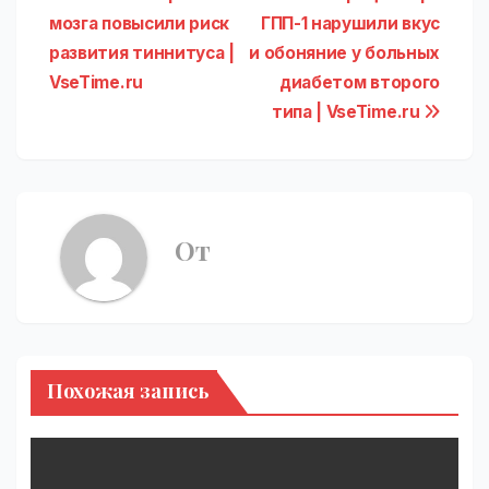
Навигация
мозга повысили риск
ГПП-1 нарушили вкус
по
развития тиннитуса |
и обоняние у больных
записям
VseTime.ru
диабетом второго
типа | VseTime.ru
От
Похожая запись