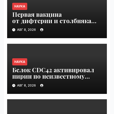
НАУКА
Первая вакцина
от дифтерии и столбняка
с хранением без
АВГ 8, 2026
холодильника прошла
первую фазу испытаний |
VseTime.ru
НАУКА
Белок CDC42 активировал
пирин по неизвестному
ранее механизму | VseTime.ru
АВГ 8, 2026