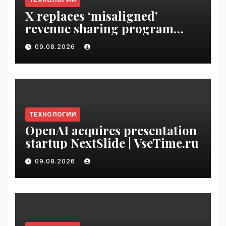
X replaces ‘misaligned’
revenue sharing program
with Original Content
09.08.2026
Rewards | VseTime.ru
ТЕХНОЛОГИИ
OpenAI acquires presentation
startup NextSlide | VseTime.ru
09.08.2026