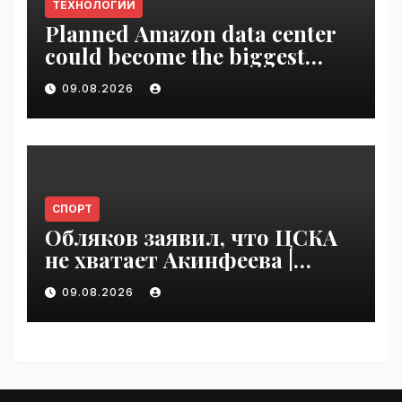
ТЕХНОЛОГИИ
Planned Amazon data center
could become the biggest
climate polluter in the U.S. |
09.08.2026
VseTime.ru
СПОРТ
Обляков заявил, что ЦСКА
не хватает Акинфеева |
VseTime.ru
09.08.2026