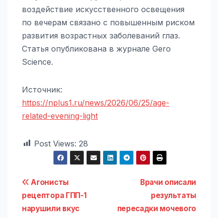
воздействие искусственного освещения
по вечерам связано с повышенным риском
развития возрастных заболеваний глаз.
Статья опубликована в журнале Gero
Science.
Источник:
https://nplus1.ru/news/2026/06/25/age-
related-evening-light
Post Views:
28
Навигация
Агонисты
Врачи описали
рецептора ГПП-1
результаты
по
нарушили вкус
пересадки мочевого