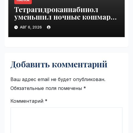
Тетрагидроканнабинол
уменьшил ночные кошмары
при ПТСР | VseTime.ru
АВГ 6, 2026
Добавить комментарий
Ваш адрес email не будет опубликован.
Обязательные поля помечены
*
Комментарий
*