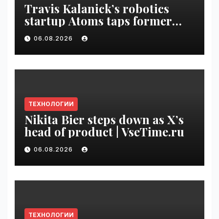
Travis Kalanick’s robotics
startup Atoms taps former
Uber finance chief as CFO |
06.08.2026
VseTime.ru
ТЕХНОЛОГИИ
Nikita Bier steps down as X’s
head of product | VseTime.ru
06.08.2026
ТЕХНОЛОГИИ