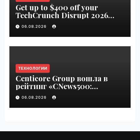
Get up to $400 off your
TechCrunch Disrupt 2026
pass until Friday | VseTime.ru
06.08.2026
ТЕХНОЛОГИИ
Centicore Group вошла в
рейтинг «CNews500:
Крупнейшие ИТ-компании
06.08.2026
России» | VseTime.ru