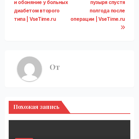
записям
и обоняние у больных
пузыря спустя
диабетом второго
полгода после
типа | VseTime.ru
операции | VseTime.ru
От
Похожая запись