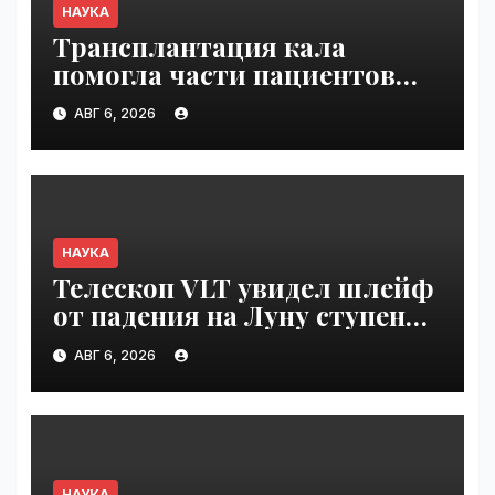
НАУКА
Трансплантация кала
помогла части пациентов
с пищевой аллергией |
АВГ 6, 2026
VseTime.ru
НАУКА
Телескоп VLT увидел шлейф
от падения на Луну ступени
ракеты Falcon 9 | VseTime.ru
АВГ 6, 2026
НАУКА