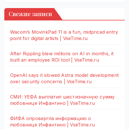
Свежие записи
Wacom’s MovinkPad 11 is a fun, midpriced entry
point for digital artists | VseTime.ru
After Rippling blew millions on AI in months, it
built an employee ROI tool | VseTime.ru
OpenAI says it slowed Astra model development
over security concerns | VseTime.ru
СМИ: УЕФА выплатил шестизначную сумму
любовнице Инфантино | VseTime.ru
ФИФА опровергла информацию о
любовнице Инфантино | VseTime.ru