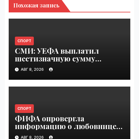
Похожая запись
СПОРТ
СМИ: УЕФА выплатил
шестизначную сумму
любовнице Инфантино |
АВГ 8, 2026
VseTime.ru
СПОРТ
ФИФА опровергла
информацию о любовнице
Инфантино | VseTime.ru
АВГ 8, 2026