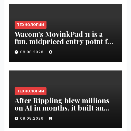
ТЕХНОЛОГИИ
Wacom’s MovinkPad 11 is a
fun, midpriced entry point for
digital artists | VseTime.ru
08.08.2026
ТЕХНОЛОГИИ
After Rippling blew millions
on AI in months, it built an
employee ROI tool |
08.08.2026
VseTime.ru