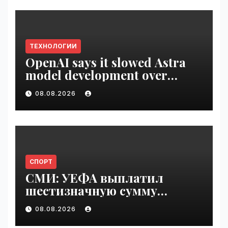
ТЕХНОЛОГИИ
OpenAI says it slowed Astra
model development over
security concerns | VseTime.ru
08.08.2026
СПОРТ
СМИ: УЕФА выплатил
шестизначную сумму
любовнице Инфантино |
08.08.2026
VseTime.ru