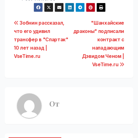
Навигация
Зобнин рассказал,
"Шанхайские
что его удивил
драконы" подписали
по
трансфер в "Спартак"
контракт с
записям
10 лет назад |
нападающим
VseTime.ru
Дэвидом Ченом |
VseTime.ru
От