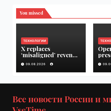
You missed
ТЕХНОЛОГИИ
ТЕХН
X replaces
Open
‘misaligned’ revenue
pres
sharing program
Next
09.08.2026
09.
with Original
VseT
Content Rewards |
VseTime.ru
Все новости России и м
VseTime