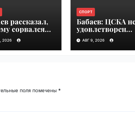
СПОРТ
ев рассказал,
Бабаев: ЦСКА н
му сорвался
удовлетворен
сфер Жуана |
трансферами |
, 2026
АВГ 9, 2026
ime.ru
VseTime.ru
тельные поля помечены
*