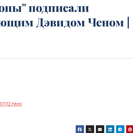
оны" подписали
ающим Дэвидом Ченом |
81112.html