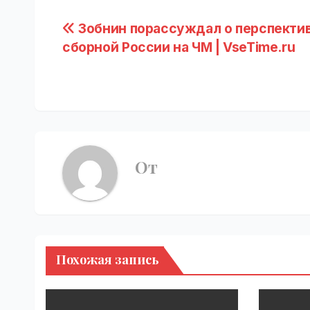
Навигация
Зобнин порассуждал о перспекти
сборной России на ЧМ | VseTime.ru
по
записям
От
Похожая запись