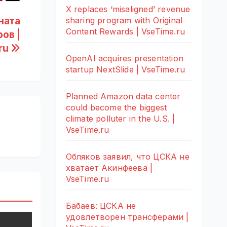
X replaces ‘misaligned’ revenue
ната
sharing program with Original
Content Rewards | VseTime.ru
ов |
ru
OpenAI acquires presentation
startup NextSlide | VseTime.ru
Planned Amazon data center
could become the biggest
climate polluter in the U.S. |
VseTime.ru
Обляков заявил, что ЦСКА не
хватает Акинфеева |
VseTime.ru
Бабаев: ЦСКА не
удовлетворен трансферами |