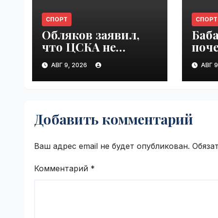
СПОРТ
СПОРТ
Обляков заявил,
Баба
что ЦСКА не
поче
хватает Акинфеева
тран
АВГ 9, 2026
АВГ 9
| VseTime.ru
VseT
Добавить комментарий
Ваш адрес email не будет опубликован.
Обяза
Комментарий
*