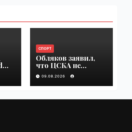
СПОРТ
n
Обляков заявил,
d
что ЦСКА не
est
хватает Акинфеева
09.08.2026
 in
| VseTime.ru
e.ru