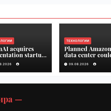
ОЛОГИИ
ТЕХНОЛОГИИ
AI acquires
Planned Amazo
entation startup
data center coul
Slide |
become the bigg
08.2026
09.08.2026
ime.ru
climate polluter
the U.S. | VseTim
ира —