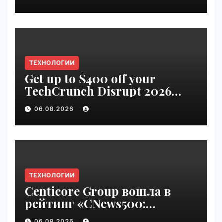
ТЕХНОЛОГИИ
Get up to $400 off your
TechCrunch Disrupt 2026
pass until Friday | VseTime.ru
06.08.2026
ТЕХНОЛОГИИ
Centicore Group вошла в
рейтинг «CNews500:
Крупнейшие ИТ-компании
06.08.2026