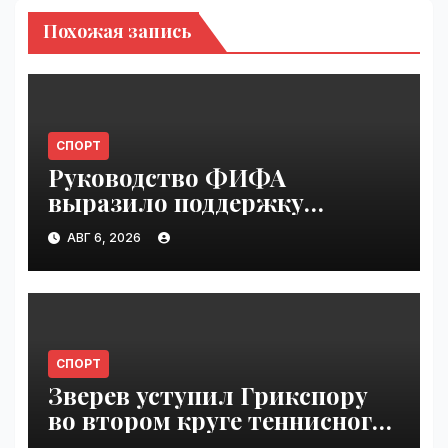
Похожая запись
СПОРТ
Руководство ФИФА
выразило поддержку
Инфантино после его
АВГ 6, 2026
извинения | VseTime.ru
СПОРТ
Зверев уступил Грикспору
во втором круге теннисного
"Мастерса" в Монреале |