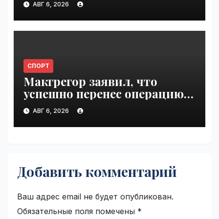
АВГ 6, 2026
VseTime.ru
СПОРТ
Макгрегор заявил, что
успешно перенес операцию
на ноге | VseTime.ru
АВГ 6, 2026
Добавить комментарий
Ваш адрес email не будет опубликован.
Обязательные поля помечены
*