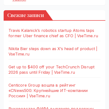
Свежие записи
Travis Kalanick’s robotics startup Atoms taps
former Uber finance chief as CFO | VseTime.ru
Nikita Bier steps down as X’s head of product |
VseTime.ru
Get up to $400 off your TechCrunch Disrupt
2026 pass until Friday | VseTime.ru
Centicore Group вошла в рейтинг
«CNews500: Крупнейшие ИТ-компании
России» | VseTime.ru
Руководство ФИФА выразило поддержку