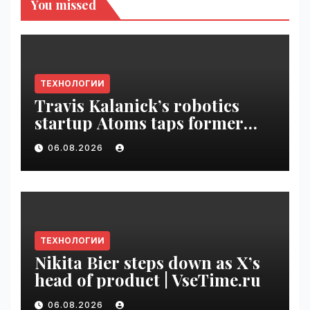
You missed
ТЕХНОЛОГИИ
Travis Kalanick’s robotics
startup Atoms taps former
Uber finance chief as CFO |
06.08.2026
VseTime.ru
ТЕХНОЛОГИИ
Nikita Bier steps down as X’s
head of product | VseTime.ru
06.08.2026