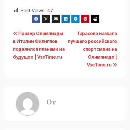
Post Views:
47
Навигация
Призер Олимпиады
Тарасова назвала
в Италии Филиппов
лучшего российского
по
поделился планами на
спортсмена на
записям
будущее | VseTime.ru
Олимпиаде |
VseTime.ru
От