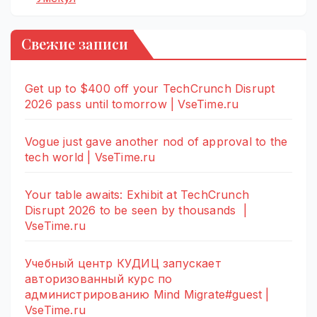
Свежие записи
Get up to $400 off your TechCrunch Disrupt
2026 pass until tomorrow | VseTime.ru
Vogue just gave another nod of approval to the
tech world | VseTime.ru
Your table awaits: Exhibit at TechCrunch
Disrupt 2026 to be seen by thousands |
VseTime.ru
Учебный центр КУДИЦ запускает
авторизованный курс по
администрированию Mind Migrate#guest |
VseTime.ru