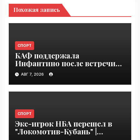
Похожая запись
СПОРТ
КАФ поддержала
Инфантино после встречи
ФИФА в Марокко |
АВГ 7, 2026
VseTime.ru
СПОРТ
Экс-игрок НБА перешел в
"Локомотив-Кубань" |
VseTime.ru