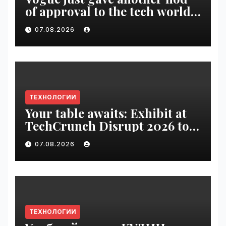
of approval to the tech world |
VseTime.ru
07.08.2026
ТЕХНОЛОГИИ
Your table awaits: Exhibit at
TechCrunch Disrupt 2026 to
be seen by thousands |
07.08.2026
VseTime.ru
ТЕХНОЛОГИИ