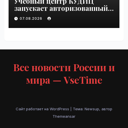
Учебный центр КУДИЦ
запускает авторизованный
курс по
07.08.2026
администрированию Mind
Migrate#guest | VseTime.ru
Все новости России и
мира — VseTime
Сайт работает на WordPress
|
Тема: Newsup, автор
Themeansar