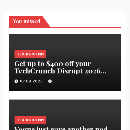
You missed
ТЕХНОЛОГИИ
Get up to $400 off your
TechCrunch Disrupt 2026
pass until tomorrow |
07.08.2026
VseTime.ru
ТЕХНОЛОГИИ
Vogue just gave another nod