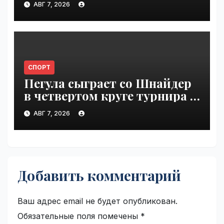
АВГ 7, 2026
СПОРТ
Пегула сыграет со Шнайдер
в четвертом круге турнира в
Торонто | VseTime.ru
АВГ 7, 2026
Добавить комментарий
Ваш адрес email не будет опубликован.
Обязательные поля помечены
*