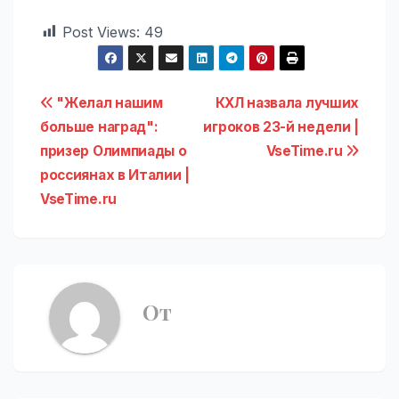
Post Views:
49
Навигация
"Желал нашим
КХЛ назвала лучших
больше наград":
игроков 23-й недели |
по
призер Олимпиады о
VseTime.ru
записям
россиянах в Италии |
VseTime.ru
От