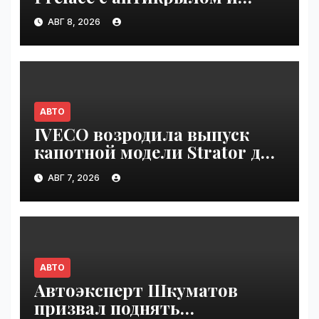
красными суппортами |
АВГ 8, 2026
VseTime.ru
АВТО
IVECO возродила выпуск
капотной модели Strator для
Европы | VseTime.ru
АВГ 7, 2026
АВТО
Автоэксперт Шкуматов
призвал поднять