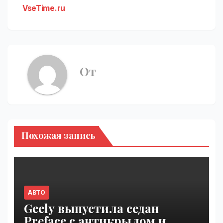
VseTime.ru
От
Похожая запись
АВТО
Geely выпустила седан
Preface с антикрылом и