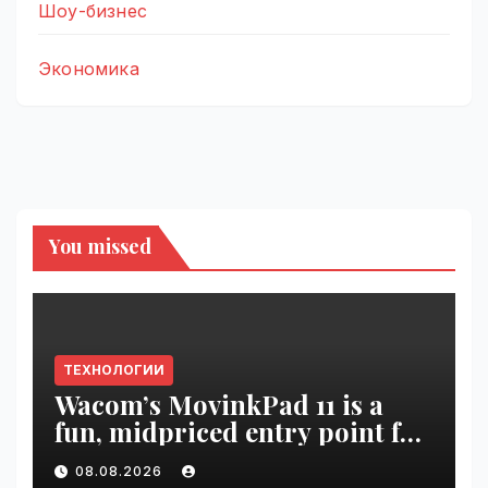
Шоу-бизнес
Экономика
You missed
ТЕХНОЛОГИИ
Wacom’s MovinkPad 11 is a
fun, midpriced entry point for
digital artists | VseTime.ru
08.08.2026