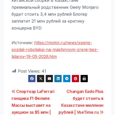
китайской сборки В Казахстане
премиальный родственник Geely Monjaro
будет стоить 3,4 млн рублей Блогер
заплатит 21 млн рублей за критику
концерна BYD
Источник:
https://motor.ru/news/xpeng-
sozdal-robotaksi-na-mashinnom-zrenii-bez-
lidarov-19-05-2026.htm
Post Views:
41
Навигация
Спорткар LaFerrari
Changan Eado Plus
гонщика F1 Фелипе
будет стоить в
по
Массы выставят на
Казахстане миллион
записям
аукцион за $5 млн |
рублей | VseTime.ru