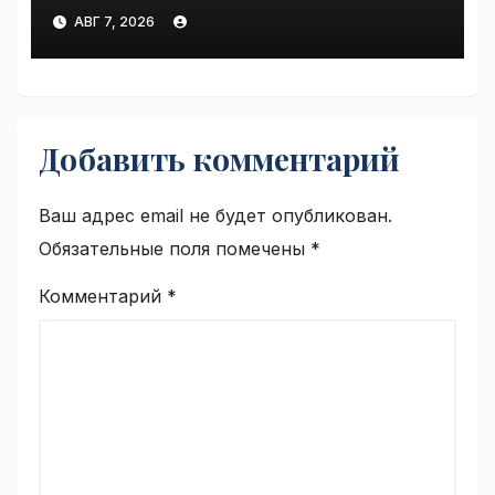
разрешённую скорость на
АВГ 7, 2026
дорогах России | VseTime.ru
Добавить комментарий
Ваш адрес email не будет опубликован.
Обязательные поля помечены
*
Комментарий
*