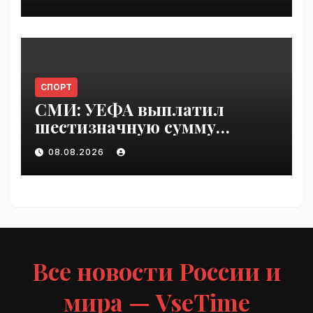
СПОРТ
СМИ: УЕФА выплатил
шестизначную сумму
любовнице Инфантино |
08.08.2026
VseTime.ru
Все новости России и
мира — VseTime