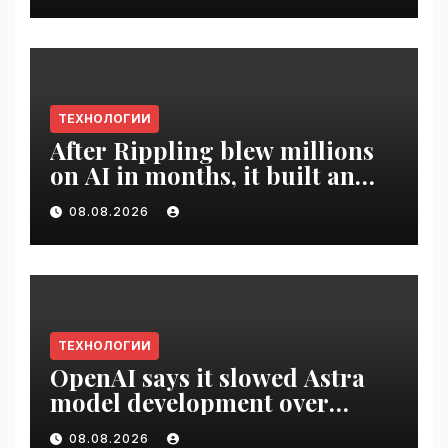
ТЕХНОЛОГИИ
After Rippling blew millions
on AI in months, it built an
employee ROI tool |
08.08.2026
VseTime.ru
ТЕХНОЛОГИИ
OpenAI says it slowed Astra
model development over
security concerns | VseTime.ru
08.08.2026