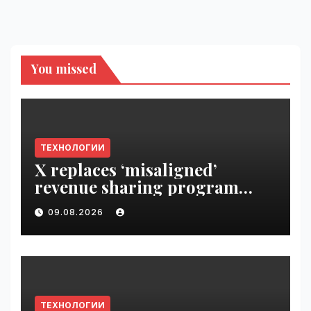
You missed
ТЕХНОЛОГИИ
X replaces ‘misaligned’
revenue sharing program
with Original Content
09.08.2026
Rewards | VseTime.ru
ТЕХНОЛОГИИ