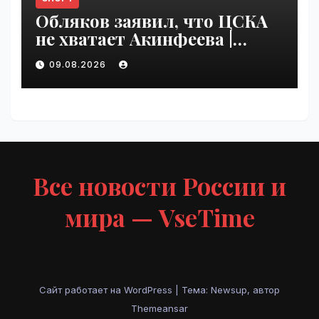
Обляков заявил, что ЦСКА
не хватает Акинфеева |
VseTime.ru
09.08.2026
Все новости России и
мира — VseTime
Сайт работает на WordPress
|
Тема: Newsup, автор
Themeansar