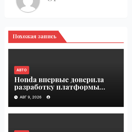
Похожая запись
АВТО
Honda впервые доверила
разработку платформы
индийской компании Tata
АВГ 9, 2026
Technologies | VseTime.ru