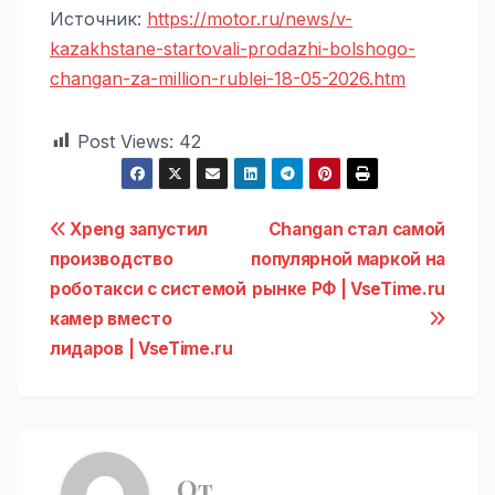
Источник:
https://motor.ru/news/v-
kazakhstane-startovali-prodazhi-bolshogo-
changan-za-million-rublei-18-05-2026.htm
Post Views:
42
Навигация
Xpeng запустил
Changan стал самой
производство
популярной маркой на
по
роботакси с системой
рынке РФ | VseTime.ru
записям
камер вместо
лидаров | VseTime.ru
От