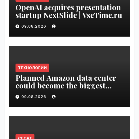
OpenAI acquires presentation
startup NextSlide | VseTime.ru
09.08.2026
ТЕХНОЛОГИИ
Planned Amazon data center
could become the biggest
climate polluter in the U.S. |
09.08.2026
VseTime.ru
СПОРТ