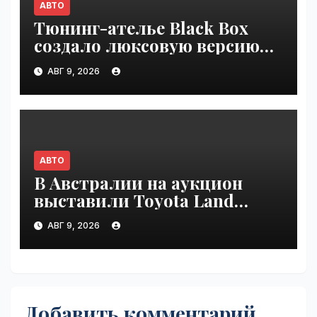
АВТО
Тюнинг-ателье Black Box
создало люксовую версию
Land Cruiser 70 | VseTime.ru
АВГ 9, 2026
АВТО
В Австралии на аукцион
выставили Toyota Land
Cruiser 200, проехавший 1
АВГ 9, 2026
млн км | VseTime.ru
Добавить комментарий