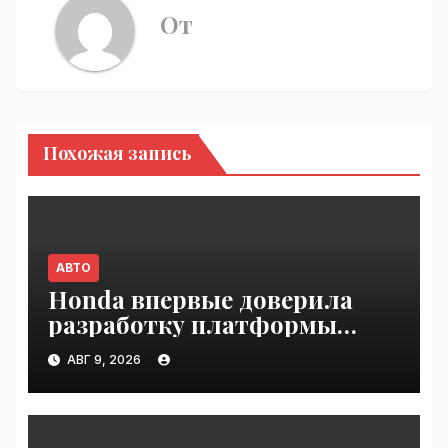
От
Похожая запись
АВТО
Honda впервые доверила
разработку платформы
индийской компании Tata
АВГ 9, 2026
Technologies | VseTime.ru