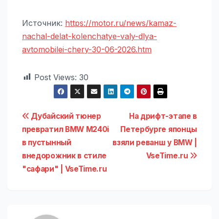
Источник:
https://motor.ru/news/kamaz-
nachal-delat-kolenchatye-valy-dlya-
avtomobilei-chery-30-06-2026.htm
Post Views:
30
Навигация
Дубайский тюнер
На дрифт-этапе в
превратил BMW M240i
Петербурге японцы
по
в пустынный
взяли реванш у BMW |
записям
внедорожник в стиле
VseTime.ru
"сафари" | VseTime.ru