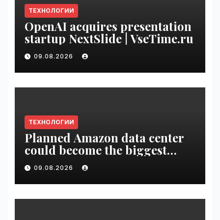
ТЕХНОЛОГИИ
OpenAI acquires presentation
startup NextSlide | VseTime.ru
09.08.2026
ТЕХНОЛОГИИ
Planned Amazon data center
could become the biggest
climate polluter in the U.S. |
09.08.2026
VseTime.ru