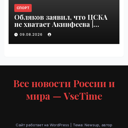
СПОРТ
Обляков заявил, что ЦСКА
не хватает Акинфеева |
VseTime.ru
09.08.2026
Все новости России и
мира — VseTime
Сайт работает на WordPress
|
Тема: Newsup, автор