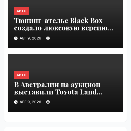
АВТО
Тюнинг-ателье Black Box
создало люксовую версию
Land Cruiser 70 | VseTime.ru
АВГ 9, 2026
АВТО
В Австралии на аукцион
выставили Toyota Land
Cruiser 200, проехавший 1
АВГ 9, 2026
млн км | VseTime.ru