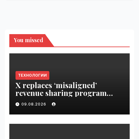
You missed
ТЕХНОЛОГИИ
X replaces ‘misaligned’
revenue sharing program
with Original Content
09.08.2026
Rewards | VseTime.ru