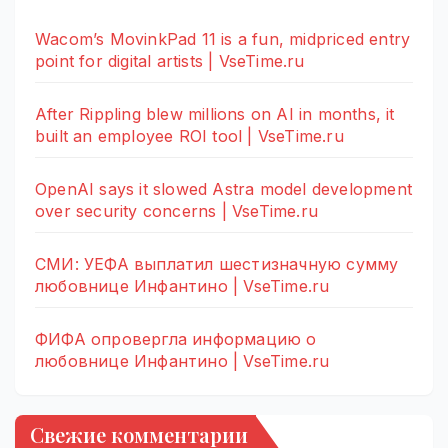
Wacom’s MovinkPad 11 is a fun, midpriced entry
point for digital artists | VseTime.ru
After Rippling blew millions on AI in months, it
built an employee ROI tool | VseTime.ru
OpenAI says it slowed Astra model development
over security concerns | VseTime.ru
СМИ: УЕФА выплатил шестизначную сумму
любовнице Инфантино | VseTime.ru
ФИФА опровергла информацию о
любовнице Инфантино | VseTime.ru
Свежие комментарии