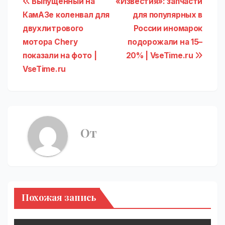
Навигация
Выпущенный на
«Известия»: запчасти
КамАЗе коленвал для
для популярных в
по
двухлитрового
России иномарок
записям
мотора Chery
подорожали на 15–
показали на фото |
20% | VseTime.ru
VseTime.ru
От
Похожая запись