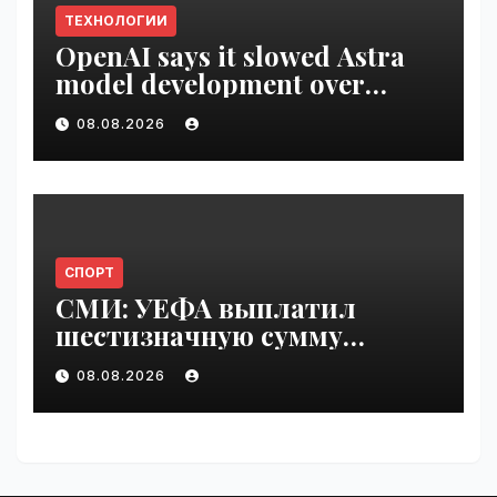
ТЕХНОЛОГИИ
OpenAI says it slowed Astra
model development over
security concerns | VseTime.ru
08.08.2026
СПОРТ
СМИ: УЕФА выплатил
шестизначную сумму
любовнице Инфантино |
08.08.2026
VseTime.ru