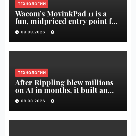
ТЕХНОЛОГИИ
Wacom’s MovinkPad 11 is a
fun, midpriced entry point for
digital artists | VseTime.ru
08.08.2026
ТЕХНОЛОГИИ
After Rippling blew millions
on AI in months, it built an
employee ROI tool |
08.08.2026
VseTime.ru