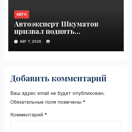
АВТО
Автоэксперт Шкуматов
призвал поднять
разрешённую скорость на
АВГ 7, 2026
дорогах России | VseTime.ru
Добавить комментарий
Ваш адрес email не будет опубликован.
Обязательные поля помечены
*
Комментарий
*