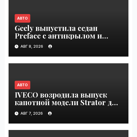
АВТО
Geely выпустила седан
Preface с антикрылом и
красными суппортами |
АВГ 8, 2026
VseTime.ru
АВТО
IVECO возродила выпуск
капотной модели Strator для
Европы | VseTime.ru
АВГ 7, 2026