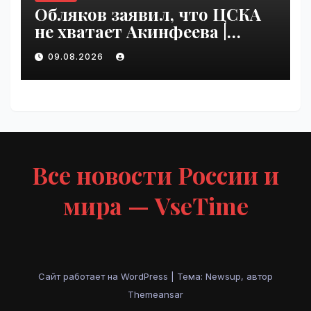
Обляков заявил, что ЦСКА
не хватает Акинфеева |
VseTime.ru
09.08.2026
Все новости России и
мира — VseTime
Сайт работает на WordPress
|
Тема: Newsup, автор
Themeansar