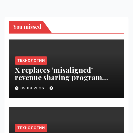
You missed
ТЕХНОЛОГИИ
X replaces ‘misaligned’
revenue sharing program
with Original Content
09.08.2026
Rewards | VseTime.ru
ТЕХНОЛОГИИ