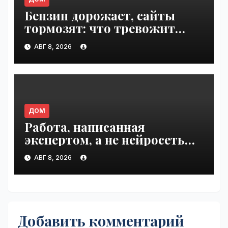
Бензин дорожает, сайты
тормозят: что тревожит
россиян больше? |
АВГ 8, 2026
VseTime.ru
ДОМ
Работа, написанная
экспертом, а не нейросетью |
VseTime.ru
АВГ 8, 2026
Добавить комментарий