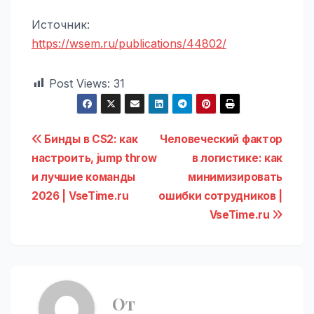
Источник:
https://wsem.ru/publications/44802/
Post Views:
31
Навигация
Бинды в CS2: как
Человеческий фактор
настроить, jump throw
в логистике: как
по
и лучшие команды
минимизировать
записям
2026 | VseTime.ru
ошибки сотрудников |
VseTime.ru
От