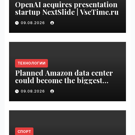
OpenAI acquires presentation
startup NextSlide | VseTime.ru
09.08.2026
ТЕХНОЛОГИИ
Planned Amazon data center
could become the biggest
climate polluter in the U.S. |
09.08.2026
VseTime.ru
СПОРТ