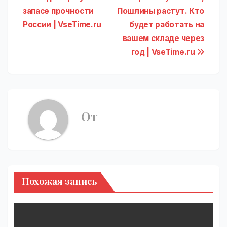
Навигация
запасе прочности
Пошлины растут. Кто
по
России | VseTime.ru
будет работать на
записям
вашем складе через
год | VseTime.ru
От
Похожая запись