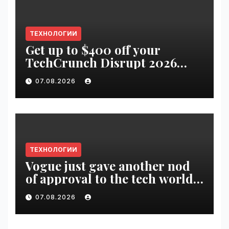
ТЕХНОЛОГИИ
Get up to $400 off your
TechCrunch Disrupt 2026
pass until tomorrow |
07.08.2026
VseTime.ru
ТЕХНОЛОГИИ
Vogue just gave another nod
of approval to the tech world |
VseTime.ru
07.08.2026