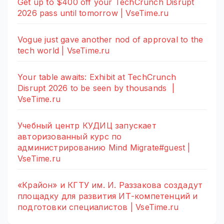
Get up to $400 off your TechCrunch Disrupt
2026 pass until tomorrow | VseTime.ru
Vogue just gave another nod of approval to the
tech world | VseTime.ru
Your table awaits: Exhibit at TechCrunch
Disrupt 2026 to be seen by thousands |
VseTime.ru
Учебный центр КУДИЦ запускает
авторизованный курс по
администрированию Mind Migrate#guest |
VseTime.ru
«Крайон» и КГТУ им. И. Раззакова создадут
площадку для развития ИТ-компетенций и
подготовки специалистов | VseTime.ru