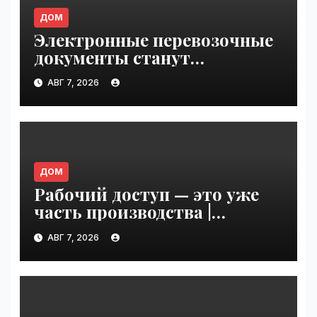
ДОМ
Электронные перевозочные
документы станут
обязательными с сентября
АВГ 7, 2026
2026 года: готов ли рынок к
переходу | VseTime.ru
ДОМ
Рабочий доступ — это уже
часть производства |
VseTime.ru
АВГ 7, 2026