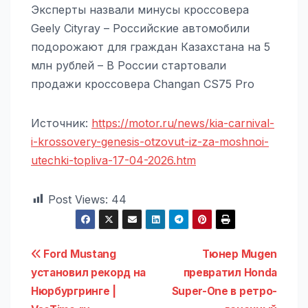
Эксперты назвали минусы кроссовера
Geely Cityray – Российские автомобили
подорожают для граждан Казахстана на 5
млн рублей – В России стартовали
продажи кроссовера Changan CS75 Pro
Источник:
https://motor.ru/news/kia-carnival-
i-krossovery-genesis-otzovut-iz-za-moshnoi-
utechki-topliva-17-04-2026.htm
Post Views:
44
Навигация
Ford Mustang
Тюнер Mugen
установил рекорд на
превратил Honda
по
Нюрбургринге |
Super-One в ретро-