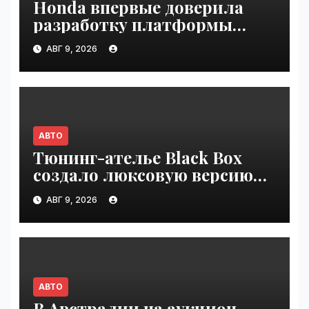
Honda впервые доверила
разработку платформы
индийской компании Tata
АВГ 9, 2026
Technologies | VseTime.ru
АВТО
Тюнинг-ателье Black Box
создало люксовую версию
Land Cruiser 70 | VseTime.ru
АВГ 9, 2026
АВТО
В Австралии на аукцион