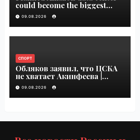
could become the biggest
climate polluter in the U.S. |
09.08.2026
VseTime.ru
СПОРТ
Обляков заявил, что ЦСКА
не хватает Акинфеева |
VseTime.ru
09.08.2026