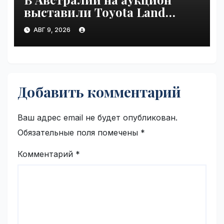
выставили Toyota Land
Cruiser 200, проехавший 1
АВГ 9, 2026
млн км | VseTime.ru
Добавить комментарий
Ваш адрес email не будет опубликован.
Обязательные поля помечены
*
Комментарий
*