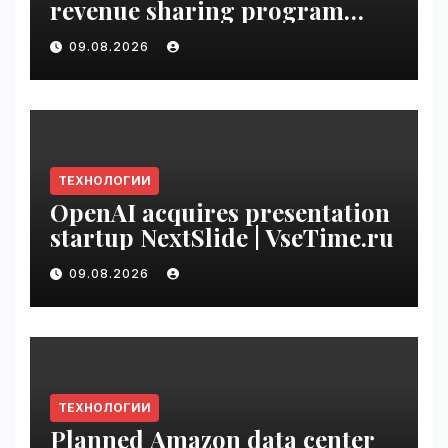
revenue sharing program
with Original Content
09.08.2026
Rewards | VseTime.ru
ТЕХНОЛОГИИ
OpenAI acquires presentation
startup NextSlide | VseTime.ru
09.08.2026
ТЕХНОЛОГИИ
Planned Amazon data center