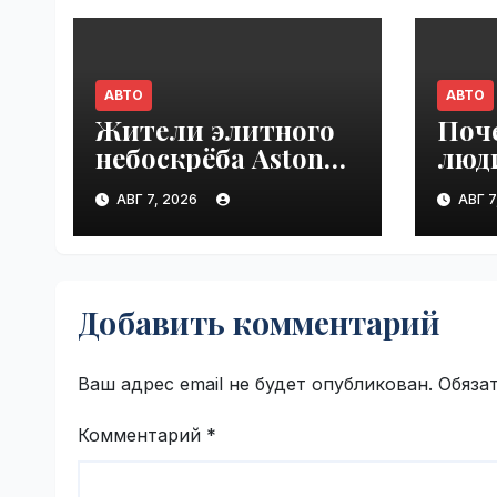
АВТО
АВТО
Жители элитного
Поч
небоскрёба Aston
люд
Martin
пок
АВГ 7, 2026
АВГ 7
пожаловались
вне
на трещины
моло
в стенах |
VseT
VseTime.ru
Добавить комментарий
Ваш адрес email не будет опубликован.
Обяза
Комментарий
*