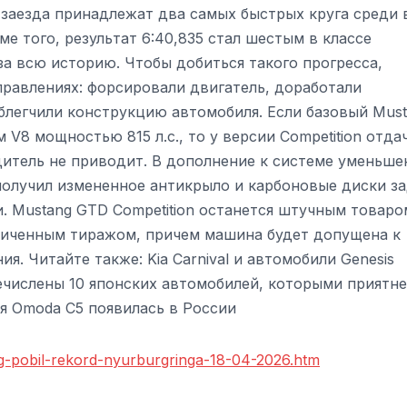
 заезда принадлежат два самых быстрых круга среди 
е того, результат 6:40,835 стал шестым в классе
а всю историю. Чтобы добиться такого прогресса,
равлениях: форсировали двигатель, доработали
легчили конструкцию автомобиля. Если базовый Mus
8 мощностью 815 л.с., то у версии Competition отда
итель не приводит. В дополнение к системе уменьше
получил измененное антикрыло и карбоновые диски з
 Mustang GTD Competition останется штучным товаро
аниченным тиражом, причем машина будет допущена к
я. Читайте также: Kia Carnival и автомобили Genesis
ечислены 10 японских автомобилей, которыми приятне
ая Omoda C5 появилась в России
ng-pobil-rekord-nyurburgringa-18-04-2026.htm