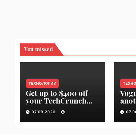
You missed
ТЕХНОЛОГИИ
ТЕХН
Get up to $400 off
Vogu
your TechCrunch
anot
Disrupt 2026 pass
appr
07.08.2026
07.
until tomorrow |
worl
VseTime.ru