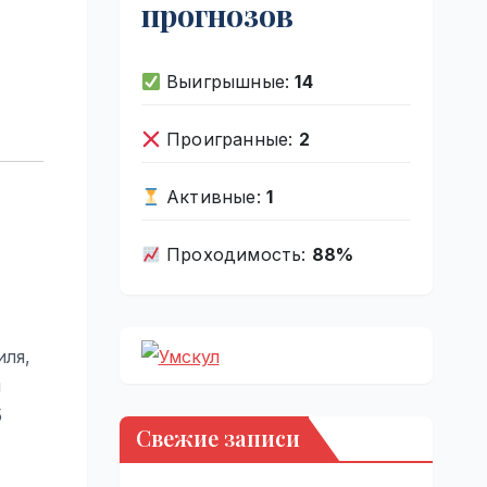
прогнозов
Выигрышные:
14
Проигранные:
2
Активные:
1
Проходимость:
88%
иля,
и
5
Свежие записи