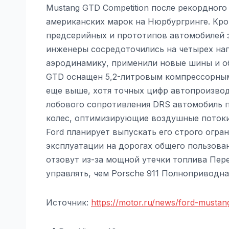
Mustang GTD Competition после рекордного
американских марок на Нюрбургринге. Кром
предсерийных и прототипов автомобилей з
инженеры сосредоточились на четырех нап
аэродинамику, применили новые шины и об
GTD оснащен 5,2-литровым компрессорным V
еще выше, хотя точных цифр автопроизвод
лобового сопротивления DRS автомобиль 
колес, оптимизирующие воздушные потоки.
Ford планирует выпускать его строго огр
эксплуатации на дорогах общего пользовани
отзовут из-за мощной утечки топлива Пер
управлять, чем Porsche 911 Полноприводн
Источник:
https://motor.ru/news/ford-musta