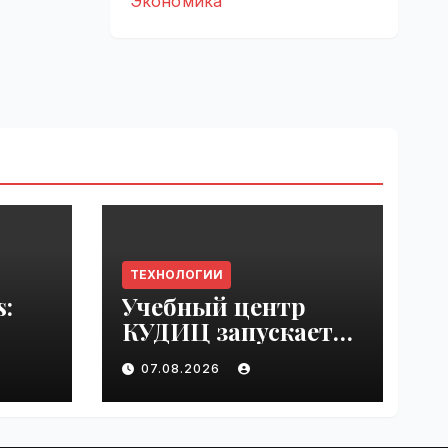
Экономика
ТЕХНОЛОГИИ
s:
Учебный центр
КУДИЦ запускает
rupt
авторизованный
07.08.2026
by
курс по
администрировани
ю Mind