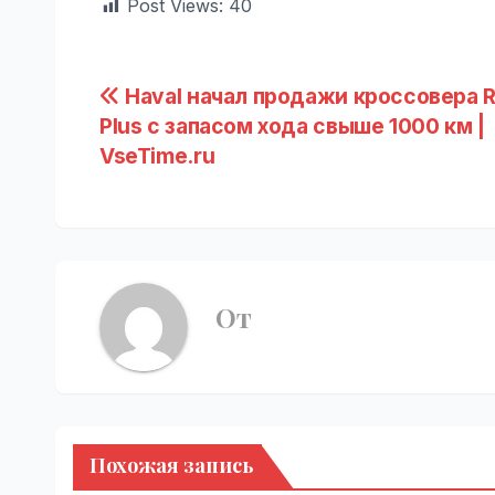
Post Views:
40
Навигация
Haval начал продажи кроссовера R
Plus с запасом хода свыше 1000 км |
по
VseTime.ru
записям
От
Похожая запись