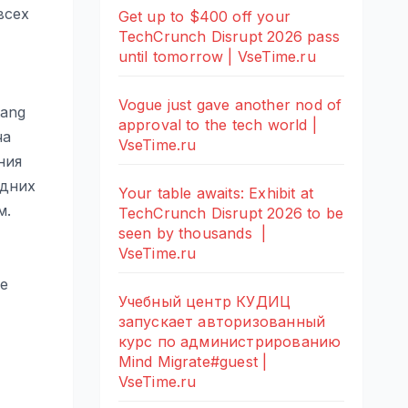
всех
Get up to $400 off your
TechCrunch Disrupt 2026 pass
until tomorrow | VseTime.ru
Vogue just gave another nod of
tang
approval to the tech world |
ча
VseTime.ru
ния
адних
Your table awaits: Exhibit at
м.
TechCrunch Disrupt 2026 to be
seen by thousands |
VseTime.ru
е
Учебный центр КУДИЦ
запускает авторизованный
курс по администрированию
Mind Migrate#guest |
VseTime.ru