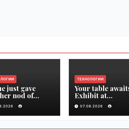
ОЛОГИИ
ТЕХНОЛОГИИ
e just gave
Your table await
her nod of
Exhibit at
oval to the tech
TechCrunch Dis
08.2026
07.08.2026
d | VseTime.ru
2026 to be seen 
thousands |
VseTime.ru