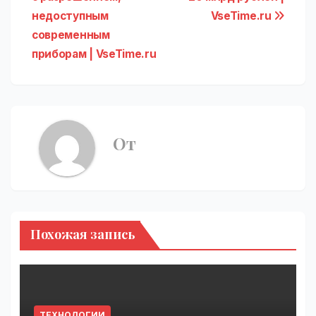
записям
недоступным
VseTime.ru
современным
приборам | VseTime.ru
От
Похожая запись
ТЕХНОЛОГИИ