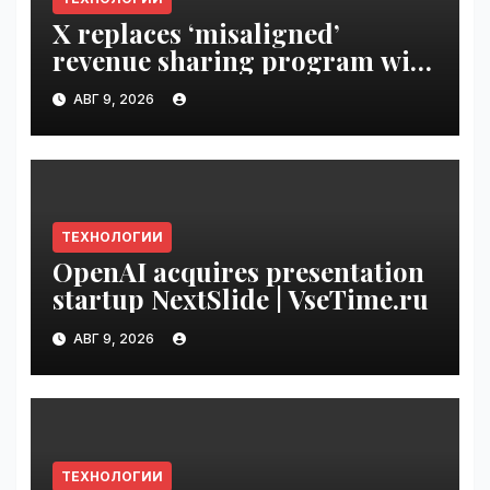
X replaces ‘misaligned’
revenue sharing program with
Original Content Rewards |
АВГ 9, 2026
VseTime.ru
ТЕХНОЛОГИИ
OpenAI acquires presentation
startup NextSlide | VseTime.ru
АВГ 9, 2026
ТЕХНОЛОГИИ