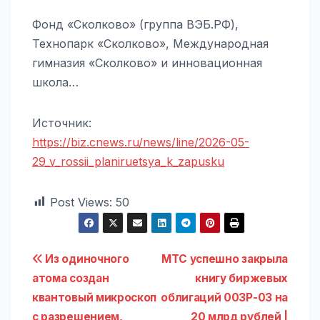
Фонд «Сколково» (группа ВЭБ.РФ),
Технопарк «Сколково», Международная
гимназия «Сколково» и инновационная
школа…
Источник:
https://biz.cnews.ru/news/line/2026-05-
29_v_rossii_planiruetsya_k_zapusku
Post Views:
50
Навигация
Из одиночного
МТС успешно закрыла
атома создан
книгу биржевых
по
квантовый микроскоп
облигаций 003Р-03 на
с разрешением,
20 млрд рублей |