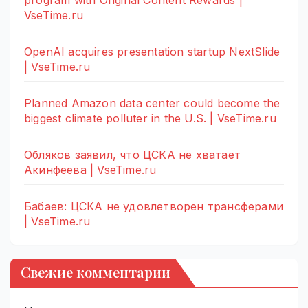
program with Original Content Rewards |
VseTime.ru
OpenAI acquires presentation startup NextSlide
| VseTime.ru
Planned Amazon data center could become the
biggest climate polluter in the U.S. | VseTime.ru
Обляков заявил, что ЦСКА не хватает
Акинфеева | VseTime.ru
Бабаев: ЦСКА не удовлетворен трансферами
| VseTime.ru
Свежие комментарии