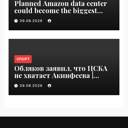
Planned Amazon data center
could become the biggest
climate polluter in the U.S. |
09.08.2026
VseTime.ru
СПОРТ
Обляков заявил, что ЦСКА
не хватает Акинфеева |
VseTime.ru
09.08.2026