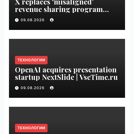
X replaces ‘misaligned’
revenue sharing program
with Original Content
09.08.2026
Rewards | VseTime.ru
ТЕХНОЛОГИИ
OpenAI acquires presentation
startup NextSlide | VseTime.ru
09.08.2026
ТЕХНОЛОГИИ