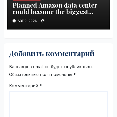
Planned Amazon data center
could become the biggest
climate polluter in the U.S. |
АВГ 9, 2026
VseTime.ru
Добавить комментарий
Ваш адрес email не будет опубликован.
Обязательные поля помечены
*
Комментарий
*