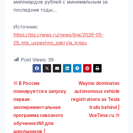
миллиардов рублей с минимальным за
последние годы…
Источник:
https://biz.cnews.ru/news/line/2026-05-
29_mts_uspeshno_zakryla_knigu
Post Views:
39
Навигация
В России
Waymo dominates
планируется к запуску
autonomous vehicle
по
первая
registrations as Tesla
записям
экспериментальная
trails behind |
программа сквозного
VseTime.ru
обучения ИИ для
школьников |