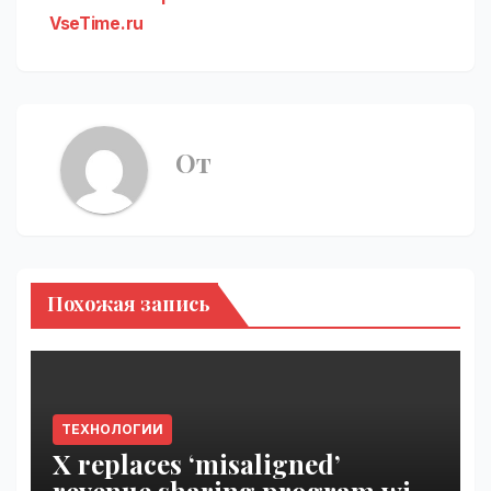
VseTime.ru
От
Похожая запись
ТЕХНОЛОГИИ
X replaces ‘misaligned’
revenue sharing program with