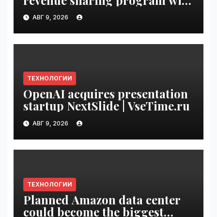
Original Content Rewards |
АВГ 9, 2026
VseTime.ru
ТЕХНОЛОГИИ
OpenAI acquires presentation
startup NextSlide | VseTime.ru
АВГ 9, 2026
ТЕХНОЛОГИИ
Planned Amazon data center
could become the biggest