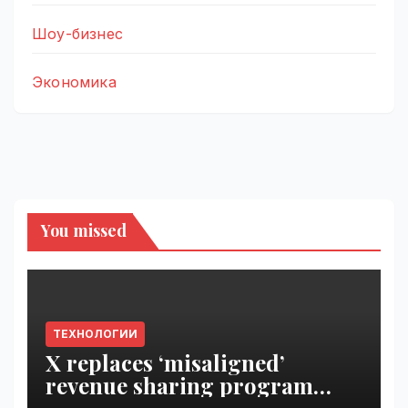
Шоу-бизнес
Экономика
You missed
ТЕХНОЛОГИИ
X replaces ‘misaligned’
revenue sharing program