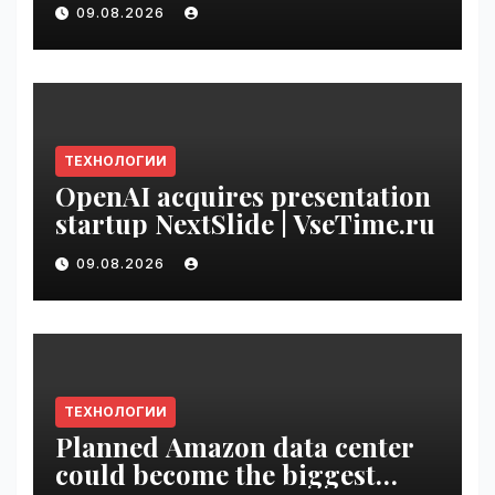
with Original Content
09.08.2026
Rewards | VseTime.ru
ТЕХНОЛОГИИ
OpenAI acquires presentation
startup NextSlide | VseTime.ru
09.08.2026
ТЕХНОЛОГИИ
Planned Amazon data center
could become the biggest