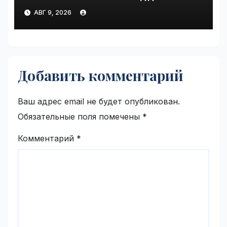
climate polluter in the U.S. |
АВГ 9, 2026
VseTime.ru
Добавить комментарий
Ваш адрес email не будет опубликован.
Обязательные поля помечены
*
Комментарий
*