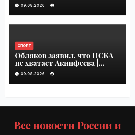
climate polluter in the U.S. |
09.08.2026
VseTime.ru
СПОРТ
Обляков заявил, что ЦСКА
не хватает Акинфеева |
VseTime.ru
09.08.2026
Все новости России и