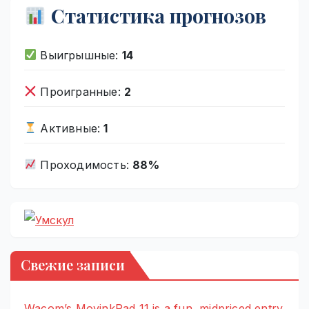
Статистика прогнозов
Выигрышные:
14
Проигранные:
2
Активные:
1
Проходимость:
88%
Свежие записи
Wacom’s MovinkPad 11 is a fun, midpriced entry