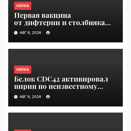
НАУКА
Первая вакцина
от дифтерии и столбняка
с хранением без
АВГ 8, 2026
холодильника прошла
первую фазу испытаний |
VseTime.ru
НАУКА
Белок CDC42 активировал
пирин по неизвестному
ранее механизму | VseTime.ru
АВГ 8, 2026