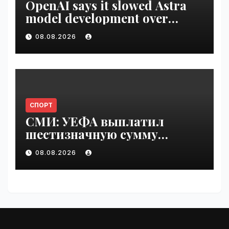
OpenAI says it slowed Astra
model development over
security concerns | VseTime.ru
08.08.2026
СПОРТ
СМИ: УЕФА выплатил
шестизначную сумму
любовнице Инфантино |
08.08.2026
VseTime.ru