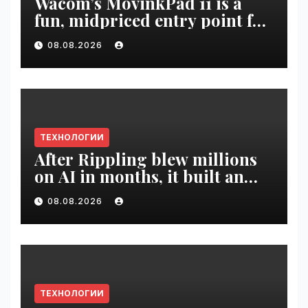
Wacom’s MovinkPad 11 is a
fun, midpriced entry point for
digital artists | VseTime.ru
08.08.2026
ТЕХНОЛОГИИ
After Rippling blew millions
on AI in months, it built an
employee ROI tool |
08.08.2026
VseTime.ru
ТЕХНОЛОГИИ