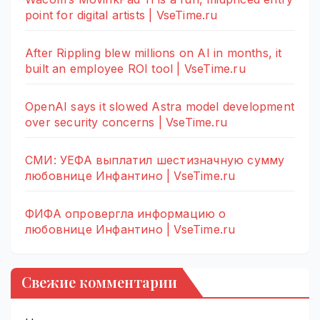
point for digital artists | VseTime.ru
After Rippling blew millions on AI in months, it
built an employee ROI tool | VseTime.ru
OpenAI says it slowed Astra model development
over security concerns | VseTime.ru
СМИ: УЕФА выплатил шестизначную сумму
любовнице Инфантино | VseTime.ru
ФИФА опровергла информацию о
любовнице Инфантино | VseTime.ru
Свежие комментарии