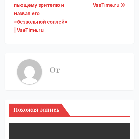
по
пьющему зрителю и
VseTime.ru
записям
назвал его
«безвольной соплей»
| VseTime.ru
От
Похожая запись