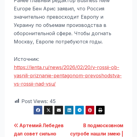
Ранее главный редактор Business New
Europe Бен Арис заявил, что Россия
значительно превосходит Европу и
Украину по объемам производства в
оборонительной сфере. Чтобы догнать
Москву, Европе потребуются годы.
Источник:
https://lenta.ru/news/2026/02/20/v-rossii-ob-
yasnili-priznanie-pentagonom-prevoshodstva-
vs-rossii-nad-vsu/
Post Views:
45
Навигация
Артемий Лебедев
В подмосковном
дал совет сильно
сугробе нашли змею |