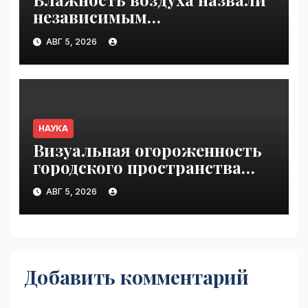
независимым
физиологическим
АВГ 5, 2026
стрессором в сауне |
VseTime.ru
НАУКА
Визуальная огороженность
городского пространства
благотворно сказалась
АВГ 5, 2026
на сне | VseTime.ru
Добавить комментарий