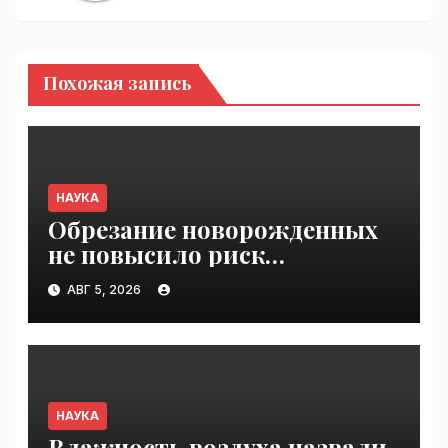
Похожая запись
НАУКА
Обрезание новорожденных
не повысило риск
расстройств аутистического
АВГ 5, 2026
спектра | VseTime.ru
НАУКА
Влажность воздуха назвали