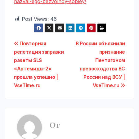
nazval-ego-bezvolnoy-sopley/
Post Views:
46
Навигация
Повторная
В России объяснили
репетиция заправки
признание
по
ракеты SLS
Пентагоном
записям
«Артемиды-2»
превосходства ВС
прошла успешно |
России над ВСУ |
VseTime.ru
VseTime.ru
От