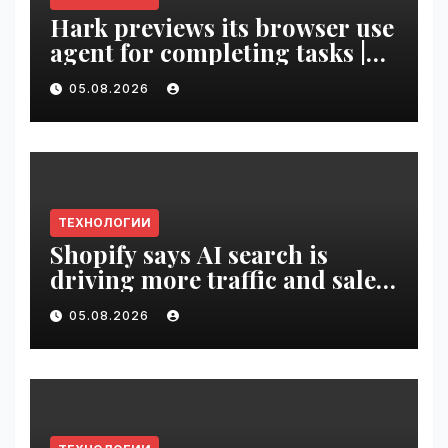
Hark previews its browser use
agent for completing tasks |
VseTime.ru
05.08.2026
ТЕХНОЛОГИИ
Shopify says AI search is
driving more traffic and sales,
not replacing Google |
05.08.2026
VseTime.ru