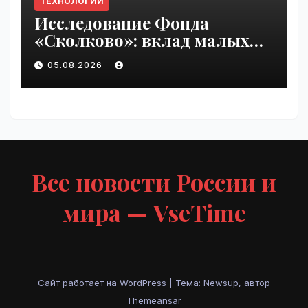
ТЕХНОЛОГИИ
Исследование Фонда
«Сколково»: вклад малых
технологических компаний
05.08.2026
в добавленную стоимость
высокотеха вырос вдвое за
два года | VseTime.ru
Все новости России и
мира — VseTime
Сайт работает на WordPress
|
Тема: Newsup, автор
Themeansar