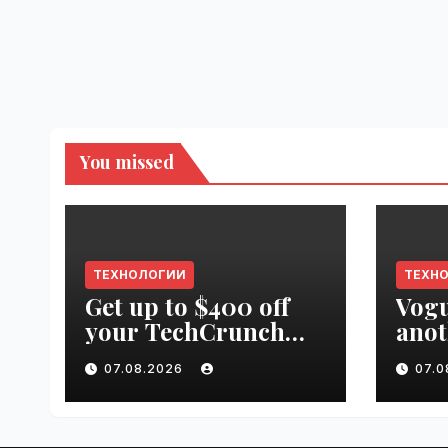
You missed
ТЕХНОЛОГИИ
ТЕХН
Get up to $400 off
Vogu
your TechCrunch
anot
Disrupt 2026 pass
appr
07.08.2026
07.
until tomorrow |
worl
VseTime.ru