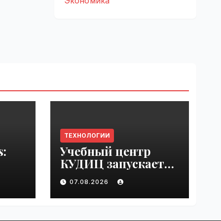
Экономика
ТЕХНОЛОГИИ
s:
Учебный центр
КУДИЦ запускает
rupt
авторизованный
07.08.2026
by
курс по
администрировани
ю Mind