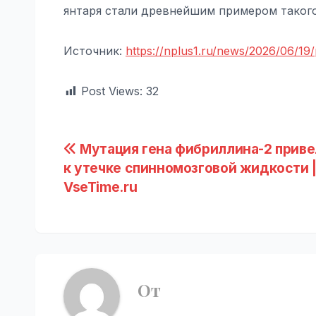
янтаря стали древнейшим примером такого
Источник:
https://nplus1.ru/news/2026/06/19
Post Views:
32
Навигация
Мутация гена фибриллина-2 приве
к утечке спинномозговой жидкости 
по
VseTime.ru
записям
От