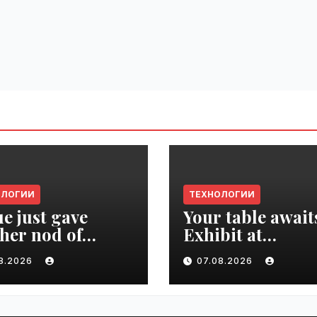
ОЛОГИИ
ТЕХНОЛОГИИ
e just gave
Your table await
her nod of
Exhibit at
oval to the tech
TechCrunch Dis
08.2026
07.08.2026
d | VseTime.ru
2026 to be seen 
thousands |
VseTime.ru