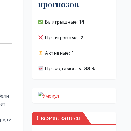
прогнозов
Выигрышные:
14
Проигранные:
2
Активные:
1
Проходимость:
88%
бели
чет
Свежие записи
среди