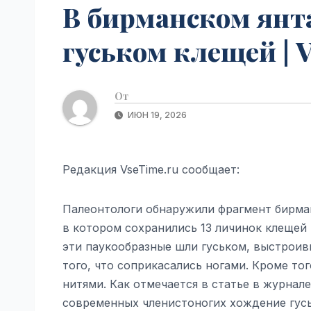
В бирманском янт
гуськом клещей | 
От
ИЮН 19, 2026
Редакция VseTime.ru сообщает:
Палеонтологи обнаружили фрагмент бирман
в котором сохранились 13 личинок клещей 
эти паукообразные шли гуськом, выстроив
того, что соприкасались ногами. Кроме т
нитями. Как отмечается в статье в журнале Pr
современных членистоногих хождение гус